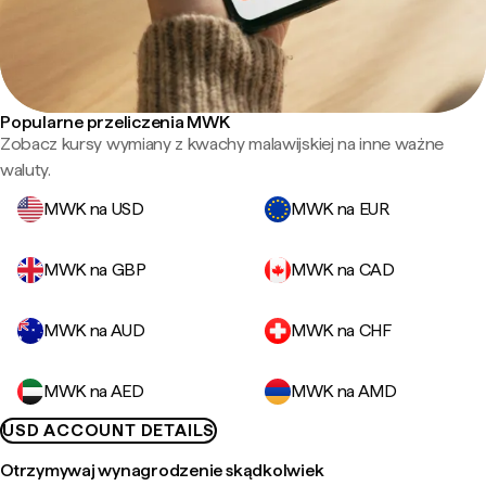
Popularne przeliczenia MWK
Zobacz kursy wymiany z kwachy malawijskiej na inne ważne
waluty.
MWK na USD
MWK na EUR
MWK na GBP
MWK na CAD
MWK na AUD
MWK na CHF
MWK na AED
MWK na AMD
USD ACCOUNT DETAILS
Otrzymywaj wynagrodzenie skądkolwiek