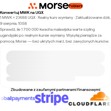
Pobierz
Konwertuj MWK na UGX
1 MWK ≈ 2,1488 UGX · Realny kurs wymiany
·
Zaktualizowane dziś,
9 sierpnia, 10:58
Sprawdź, ile 1 700 000 kwacha malawijska warte szyling
ugandyjski po realnym kursie wymiany. Wysyłaj pieniądze za
pomocą Morse — bez ukrytych marż, bez zawyżonych kursów.
Zbudowane z zaufanymi partnerami finansowymi