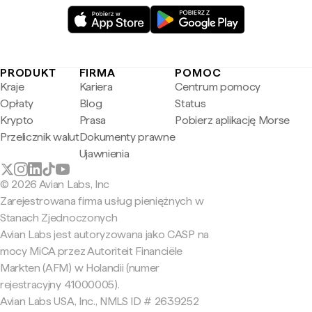
PRODUKT
FIRMA
POMOC
Kraje
Kariera
Centrum pomocy
Opłaty
Blog
Status
Krypto
Prasa
Pobierz aplikację Morse
Przelicznik walut
Dokumenty prawne
Ujawnienia
© 2026 Avian Labs, Inc
Zarejestrowana firma usług pieniężnych w
Stanach Zjednoczonych
Avian Labs jest autoryzowana jako CASP na
mocy MiCA przez Autoriteit Financiële
Markten (AFM) w Holandii (numer
rejestracyjny 41000005).
Avian Labs USA, Inc., NMLS ID # 2639252