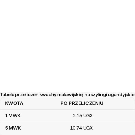
Tabela przeliczeń kwachy malawijskiej na szylingi ugandyjskie
KWOTA
PO PRZELICZENIU
Tabela przeliczeń kwachy malawijskiej na szylingi ugandyjskie
1
MWK
2
,15
UGX
5
MWK
10
,74
UGX