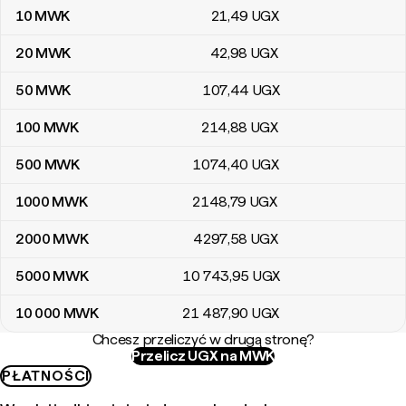
10
MWK
21
,49
UGX
20
MWK
42
,98
UGX
50
MWK
107
,44
UGX
100
MWK
214
,88
UGX
500
MWK
1074
,40
UGX
1000
MWK
2148
,79
UGX
2000
MWK
4297
,58
UGX
5000
MWK
10 743
,95
UGX
10 000
MWK
21 487
,90
UGX
Chcesz przeliczyć w drugą stronę?
Przelicz UGX na MWK
PŁATNOŚCI