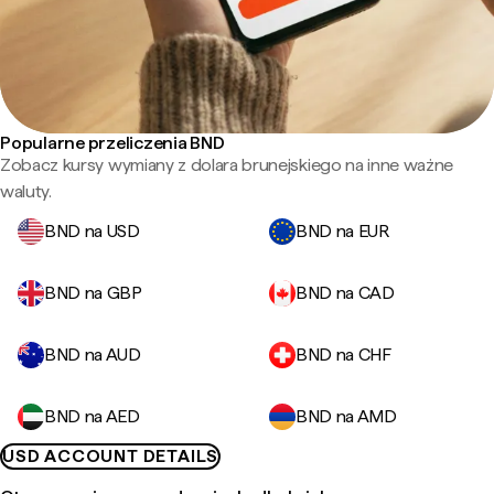
Popularne przeliczenia BND
Zobacz kursy wymiany z dolara brunejskiego na inne ważne
waluty.
BND na USD
BND na EUR
BND na GBP
BND na CAD
BND na AUD
BND na CHF
BND na AED
BND na AMD
USD ACCOUNT DETAILS