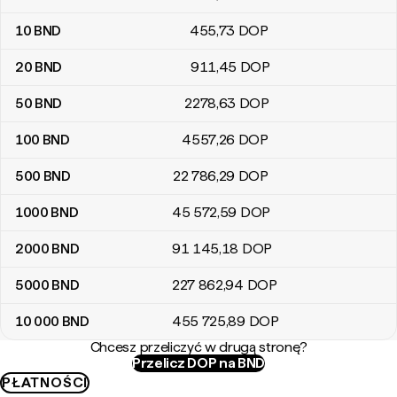
10
BND
455
,73
DOP
20
BND
911
,45
DOP
50
BND
2278
,63
DOP
100
BND
4557
,26
DOP
500
BND
22 786
,29
DOP
1000
BND
45 572
,59
DOP
2000
BND
91 145
,18
DOP
5000
BND
227 862
,94
DOP
10 000
BND
455 725
,89
DOP
Chcesz przeliczyć w drugą stronę?
Przelicz DOP na BND
PŁATNOŚCI