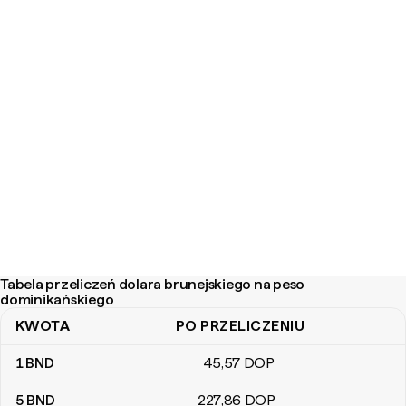
Tabela przeliczeń dolara brunejskiego na peso
dominikańskiego
KWOTA
PO PRZELICZENIU
Tabela przeliczeń dolara brunejskiego na peso dominikańskiego
1
BND
45
,57
DOP
5
BND
227
,86
DOP