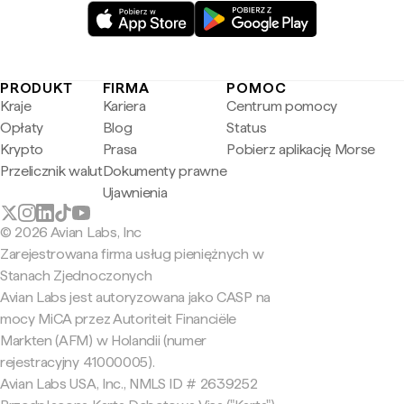
PRODUKT
FIRMA
POMOC
Kraje
Kariera
Centrum pomocy
Opłaty
Blog
Status
Krypto
Prasa
Pobierz aplikację Morse
Przelicznik walut
Dokumenty prawne
Ujawnienia
© 2026 Avian Labs, Inc
Zarejestrowana firma usług pieniężnych w
Stanach Zjednoczonych
Avian Labs jest autoryzowana jako CASP na
mocy MiCA przez Autoriteit Financiële
Markten (AFM) w Holandii (numer
rejestracyjny 41000005).
Avian Labs USA, Inc., NMLS ID # 2639252