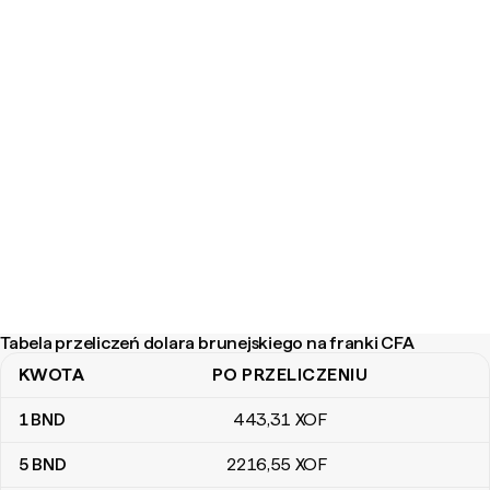
Tabela przeliczeń dolara brunejskiego na franki CFA
KWOTA
PO PRZELICZENIU
Tabela przeliczeń dolara brunejskiego na franki CFA
1
BND
443
,31
XOF
5
BND
2216
,55
XOF