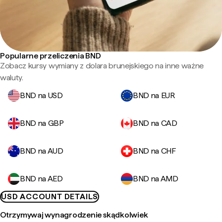
Popularne przeliczenia BND
Zobacz kursy wymiany z dolara brunejskiego na inne ważne
waluty.
BND na USD
BND na EUR
BND na GBP
BND na CAD
BND na AUD
BND na CHF
BND na AED
BND na AMD
USD ACCOUNT DETAILS
Otrzymywaj wynagrodzenie skądkolwiek