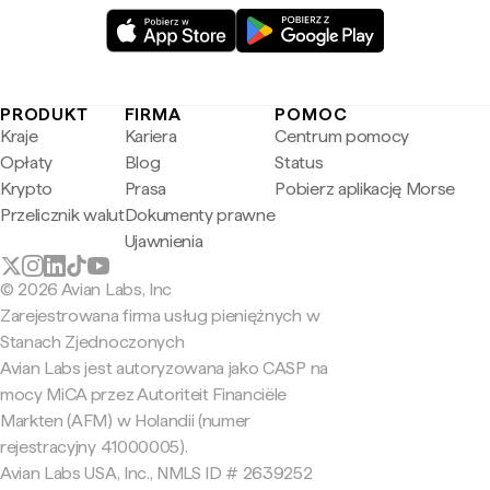
PRODUKT
FIRMA
POMOC
Kraje
Kariera
Centrum pomocy
Opłaty
Blog
Status
Krypto
Prasa
Pobierz aplikację Morse
Przelicznik walut
Dokumenty prawne
Ujawnienia
© 2026 Avian Labs, Inc
Zarejestrowana firma usług pieniężnych w
Stanach Zjednoczonych
Avian Labs jest autoryzowana jako CASP na
mocy MiCA przez Autoriteit Financiële
Markten (AFM) w Holandii (numer
rejestracyjny 41000005).
Avian Labs USA, Inc., NMLS ID # 2639252