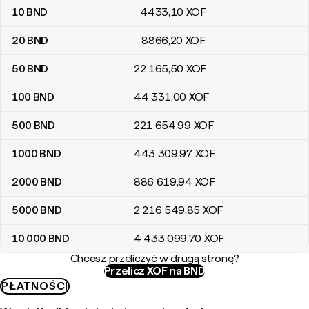
10
BND
4433
,10
XOF
20
BND
8866
,20
XOF
50
BND
22 165
,50
XOF
100
BND
44 331
,00
XOF
500
BND
221 654
,99
XOF
1000
BND
443 309
,97
XOF
2000
BND
886 619
,94
XOF
5000
BND
2 216 549
,85
XOF
10 000
BND
4 433 099
,70
XOF
Chcesz przeliczyć w drugą stronę?
Przelicz XOF na BND
PŁATNOŚCI