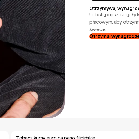
Otrzymywaj wynagrod
Udostępnij szczegóły k
płacowym, aby otrzymy
świecie.
Otrzymaj wynagrodzen
Zobacz kursy euro na peso filipińskie