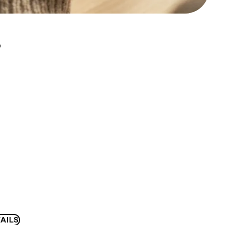
D
AILS