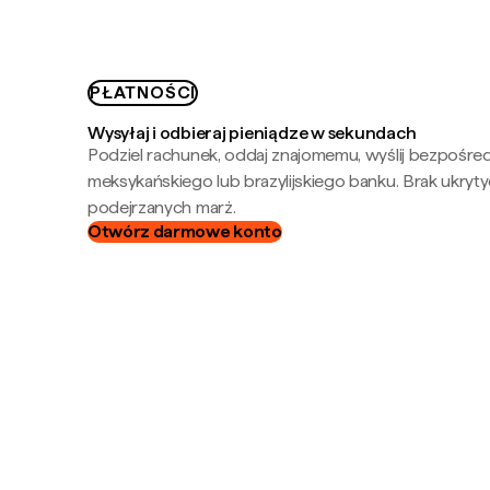
PŁATNOŚCI
Wysyłaj i odbieraj pieniądze w sekundach
Podziel rachunek, oddaj znajomemu, wyślij bezpośre
meksykańskiego lub brazylijskiego banku. Brak ukryty
podejrzanych marż.
Otwórz darmowe konto