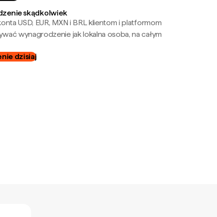
zenie skądkolwiek
onta USD, EUR, MXN i BRL klientom i platformom
wać wynagrodzenie jak lokalna osoba, na całym
ie dzisiaj