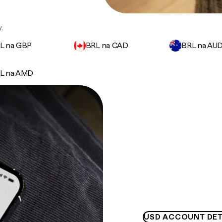
.
L na GBP
BRL na CAD
BRL na AU
L na AMD
USD ACCOUNT DET