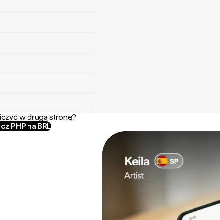
iczyć w drugą stronę?
icz PHP na BRL