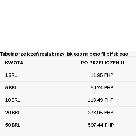
Tabela przeliczeń reala brazylijskiego na peso filipińskiego
KWOTA
PO PRZELICZENIU
Tabela przeliczeń reala brazylijskiego na peso filipińskiego
1
BRL
11
,95
PHP
5
BRL
59
,74
PHP
10
BRL
119
,49
PHP
20
BRL
238
,98
PHP
50
BRL
597
,44
PHP