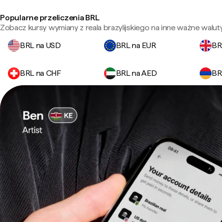
Popularne przeliczenia BRL
Zobacz kursy wymiany z reala brazylijskiego na inne ważne waluty
BRL na USD
BRL na EUR
BR
BRL na CHF
BRL na AED
BR