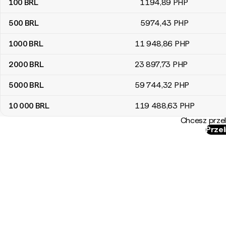
100
BRL
1194
,89
PHP
500
BRL
5974
,43
PHP
1000
BRL
11 948
,86
PHP
2000
BRL
23 897
,73
PHP
5000
BRL
59 744
,32
PHP
10 000
BRL
119 488
,63
PHP
Chcesz przel
Przel