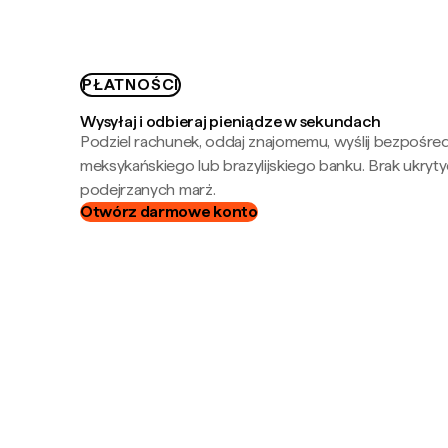
PŁATNOŚCI
Wysyłaj i odbieraj pieniądze w sekundach
Podziel rachunek, oddaj znajomemu, wyślij bezpośre
meksykańskiego lub brazylijskiego banku. Brak ukryty
podejrzanych marż.
Otwórz darmowe konto