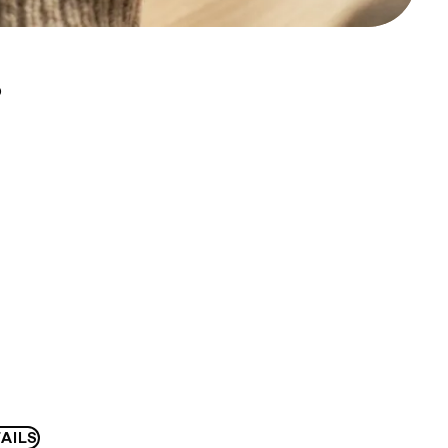
D
AILS