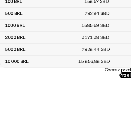
100
BRL
158
,57
SBD
500
BRL
792
,84
SBD
1000
BRL
1585
,69
SBD
2000
BRL
3171
,38
SBD
5000
BRL
7928
,44
SBD
10 000
BRL
15 856
,88
SBD
Chcesz przel
Przel