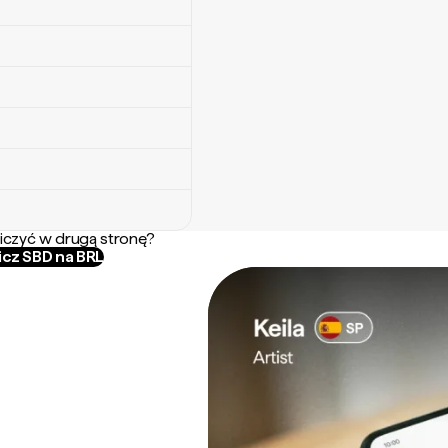
iczyć w drugą stronę?
icz SBD na BRL