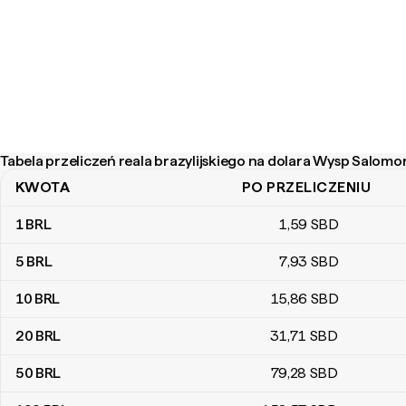
Tabela przeliczeń reala brazylijskiego na dolara Wysp Salomo
KWOTA
PO PRZELICZENIU
Tabela przeliczeń reala brazylijskiego na dolara Wysp Salomona
1
BRL
1
,59
SBD
5
BRL
7
,93
SBD
10
BRL
15
,86
SBD
20
BRL
31
,71
SBD
50
BRL
79
,28
SBD