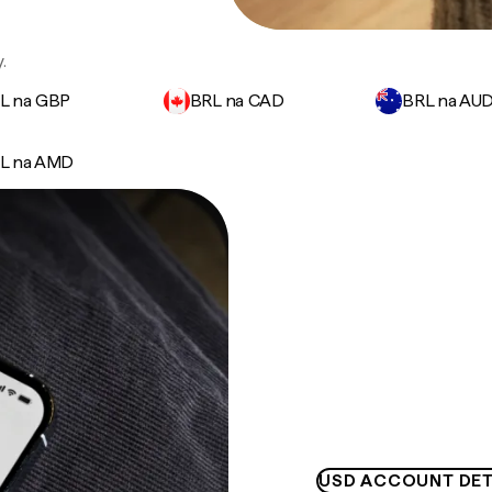
.
L na GBP
BRL na CAD
BRL na AU
L na AMD
USD ACCOUNT DET