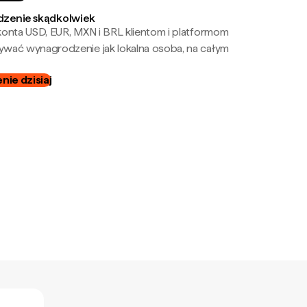
zenie skądkolwiek
onta USD, EUR, MXN i BRL klientom i platformom
wać wynagrodzenie jak lokalna osoba, na całym
ie dzisiaj