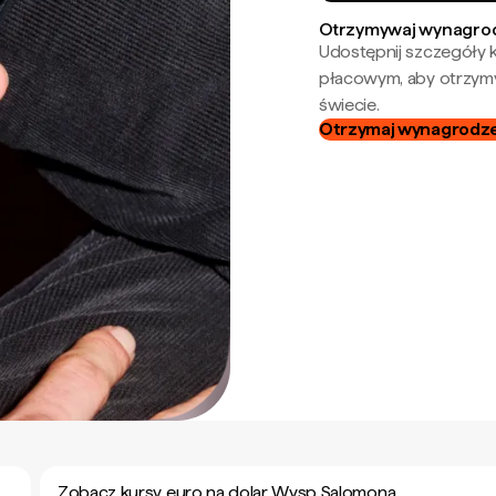
Otrzymywaj wynagrod
Udostępnij szczegóły k
płacowym, aby otrzymy
świecie.
Otrzymaj wynagrodzen
Zobacz kursy euro na dolar Wysp Salomona