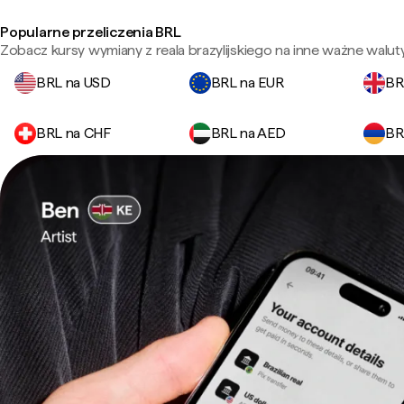
Popularne przeliczenia BRL
Zobacz kursy wymiany z reala brazylijskiego na inne ważne waluty
BRL na USD
BRL na EUR
BR
BRL na CHF
BRL na AED
BR