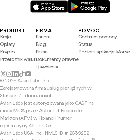
PRODUKT
FIRMA
POMOC
Kraje
Kariera
Centrum pomocy
Opłaty
Blog
Status
Krypto
Prasa
Pobierz aplikację Morse
Przelicznik walut
Dokumenty prawne
Ujawnienia
© 2026 Avian Labs, Inc
Zarejestrowana firma usług pieniężnych w
Stanach Zjednoczonych
Avian Labs jest autoryzowana jako CASP na
mocy MiCA przez Autoriteit Financiële
Markten (AFM) w Holandii (numer
rejestracyjny 41000005).
Avian Labs USA, Inc., NMLS ID # 2639252