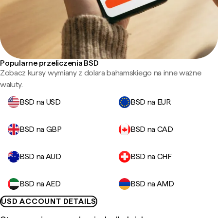
Popularne przeliczenia BSD
Zobacz kursy wymiany z dolara bahamskiego na inne ważne
waluty.
BSD na USD
BSD na EUR
BSD na GBP
BSD na CAD
BSD na AUD
BSD na CHF
BSD na AED
BSD na AMD
USD ACCOUNT DETAILS