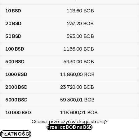
10
BSD
118
,60
BOB
20
BSD
237
,20
BOB
50
BSD
593
,00
BOB
100
BSD
1186
,00
BOB
500
BSD
5930
,00
BOB
1000
BSD
11 860
,00
BOB
2000
BSD
23 720
,00
BOB
5000
BSD
59 300
,01
BOB
10 000
BSD
118 600
,01
BOB
Chcesz przeliczyć w drugą stronę?
Przelicz BOB na BSD
PŁATNOŚCI