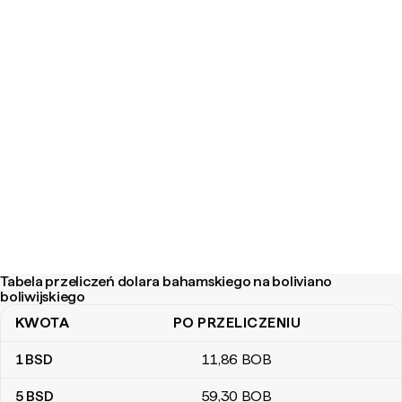
Tabela przeliczeń dolara bahamskiego na boliviano
boliwijskiego
KWOTA
PO PRZELICZENIU
Tabela przeliczeń dolara bahamskiego na boliviano boliwijskiego
1
BSD
11
,86
BOB
5
BSD
59
,30
BOB