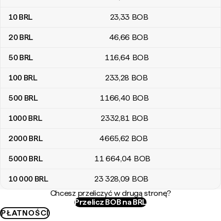
10
BRL
23
,33
BOB
20
BRL
46
,66
BOB
50
BRL
116
,64
BOB
100
BRL
233
,28
BOB
500
BRL
1166
,40
BOB
1000
BRL
2332
,81
BOB
2000
BRL
4665
,62
BOB
5000
BRL
11 664
,04
BOB
10 000
BRL
23 328
,09
BOB
Chcesz przeliczyć w drugą stronę?
Przelicz BOB na BRL
PŁATNOŚCI