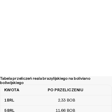
Tabela przeliczeń reala brazylijskiego na boliviano
boliwijskiego
KWOTA
PO PRZELICZENIU
Tabela przeliczeń reala brazylijskiego na boliviano boliwijskiego
1
BRL
2
,33
BOB
5
BRL
11
,66
BOB