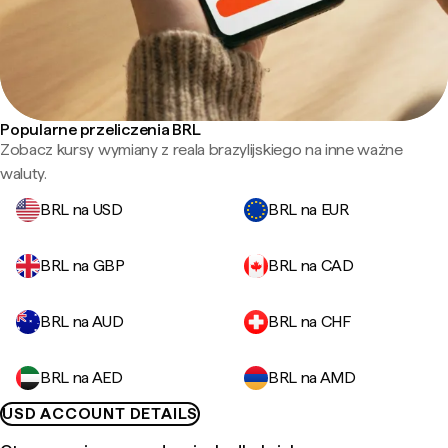
Popularne przeliczenia BRL
Zobacz kursy wymiany z reala brazylijskiego na inne ważne
waluty.
BRL na USD
BRL na EUR
BRL na GBP
BRL na CAD
BRL na AUD
BRL na CHF
BRL na AED
BRL na AMD
USD ACCOUNT DETAILS