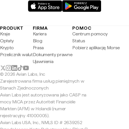
PRODUKT
FIRMA
POMOC
Kraje
Kariera
Centrum pomocy
Opłaty
Blog
Status
Krypto
Prasa
Pobierz aplikację Morse
Przelicznik walut
Dokumenty prawne
Ujawnienia
© 2026 Avian Labs, Inc
Zarejestrowana firma usług pieniężnych w
Stanach Zjednoczonych
Avian Labs jest autoryzowana jako CASP na
mocy MiCA przez Autoriteit Financiële
Markten (AFM) w Holandii (numer
rejestracyjny 41000005).
Avian Labs USA, Inc., NMLS ID # 2639252