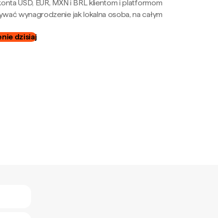
onta USD, EUR, MXN i BRL klientom i platformom
wać wynagrodzenie jak lokalna osoba, na całym
ie dzisiaj