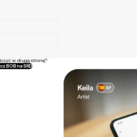
iczyć w drugą stronę?
icz BOB na SRD