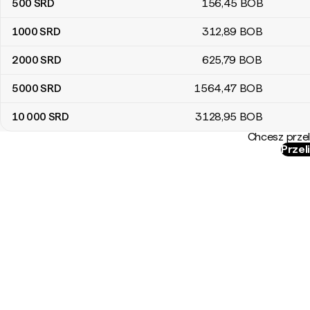
500
SRD
156
,45
BOB
1000
SRD
312
,89
BOB
2000
SRD
625
,79
BOB
5000
SRD
1564
,47
BOB
10 000
SRD
3128
,95
BOB
Chcesz przel
Przel