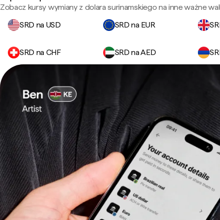
Zobacz kursy wymiany z dolara surinamskiego na inne ważne wal
SRD na USD
SRD na EUR
SR
SRD na CHF
SRD na AED
SR