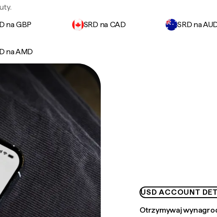
uty.
D na GBP
SRD na CAD
SRD na AU
D na AMD
USD ACCOUNT DET
Otrzymywaj wynagrod