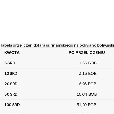
Tabela przeliczeń dolara surinamskiego na boliviano boliwijsk
KWOTA
PO PRZELICZENIU
Tabela przeliczeń dolara surinamskiego na boliviano boliwijskiego
5
SRD
1
,56
BOB
10
SRD
3
,13
BOB
20
SRD
6
,26
BOB
50
SRD
15
,64
BOB
100
SRD
31
,29
BOB