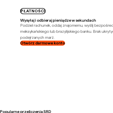
PŁATNOŚCI
Wysyłaj i odbieraj pieniądze w sekundach
Podziel rachunek, oddaj znajomemu, wyślij bezpośre
meksykańskiego lub brazylijskiego banku. Brak ukryty
podejrzanych marż.
Otwórz darmowe konto
Popularne przeliczenia SRD