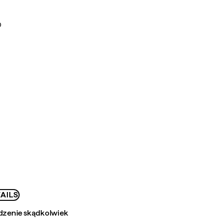
D
AILS
zenie skądkolwiek