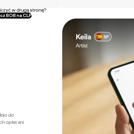
iczyć w drugą stronę?
icz BOB na CLP
dnio do
ch opłat ani