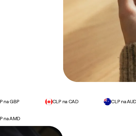
P na GBP
CLP na CAD
CLP na AU
P na AMD