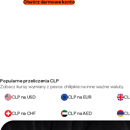
Otwórz darmowe konto
Popularne przeliczenia CLP
Zobacz kursy wymiany z pesos chilijskie na inne ważne waluty.
CLP na USD
CLP na EUR
CL
CLP na CHF
CLP na AED
CL