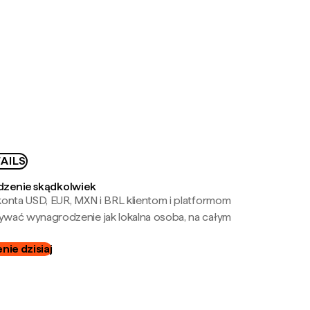
AILS
zenie skądkolwiek
onta USD, EUR, MXN i BRL klientom i platformom
wać wynagrodzenie jak lokalna osoba, na całym
ie dzisiaj