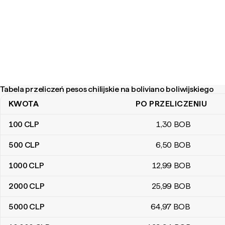
Tabela przeliczeń pesos chilijskie na boliviano boliwijskiego
KWOTA
PO PRZELICZENIU
Tabela przeliczeń pesos chilijskie na boliviano boliwijskiego
100
CLP
1
,30
BOB
500
CLP
6
,50
BOB
1000
CLP
12
,99
BOB
2000
CLP
25
,99
BOB
5000
CLP
64
,97
BOB