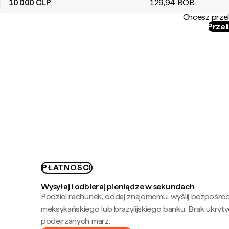
10 000
CLP
129
,94
BOB
Chcesz przel
Przel
PŁATNOŚCI
Wysyłaj i odbieraj pieniądze w sekundach
Podziel rachunek, oddaj znajomemu, wyślij bezpośre
meksykańskiego lub brazylijskiego banku. Brak ukryty
podejrzanych marż.