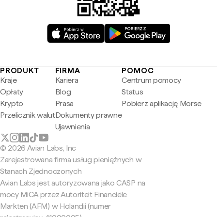
PRODUKT
FIRMA
POMOC
Kraje
Kariera
Centrum pomocy
Opłaty
Blog
Status
Krypto
Prasa
Pobierz aplikację Morse
Przelicznik walut
Dokumenty prawne
Ujawnienia
© 2026 Avian Labs, Inc
Zarejestrowana firma usług pieniężnych w
Stanach Zjednoczonych
Avian Labs jest autoryzowana jako CASP na
mocy MiCA przez Autoriteit Financiële
Markten (AFM) w Holandii (numer