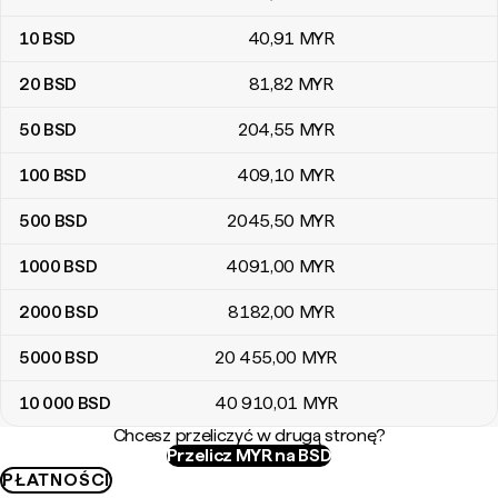
10
BSD
40
,91
MYR
20
BSD
81
,82
MYR
50
BSD
204
,55
MYR
100
BSD
409
,10
MYR
500
BSD
2045
,50
MYR
1000
BSD
4091
,00
MYR
2000
BSD
8182
,00
MYR
5000
BSD
20 455
,00
MYR
10 000
BSD
40 910
,01
MYR
Chcesz przeliczyć w drugą stronę?
Przelicz MYR na BSD
PŁATNOŚCI