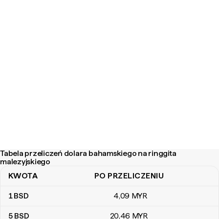
Tabela przeliczeń dolara bahamskiego na ringgita
malezyjskiego
KWOTA
PO PRZELICZENIU
Tabela przeliczeń dolara bahamskiego na ringgita malezyjskiego
1
BSD
4
,09
MYR
5
BSD
20
,46
MYR