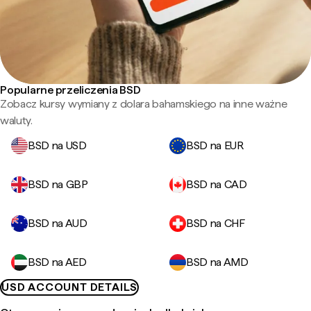
Popularne przeliczenia BSD
Zobacz kursy wymiany z dolara bahamskiego na inne ważne
waluty.
BSD na USD
BSD na EUR
BSD na GBP
BSD na CAD
BSD na AUD
BSD na CHF
BSD na AED
BSD na AMD
USD ACCOUNT DETAILS