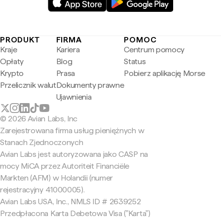
PRODUKT
FIRMA
POMOC
Kraje
Kariera
Centrum pomocy
Opłaty
Blog
Status
Krypto
Prasa
Pobierz aplikację Morse
Przelicznik walut
Dokumenty prawne
Ujawnienia
© 2026 Avian Labs, Inc
Zarejestrowana firma usług pieniężnych w
Stanach Zjednoczonych
Avian Labs jest autoryzowana jako CASP na
mocy MiCA przez Autoriteit Financiële
Markten (AFM) w Holandii (numer
rejestracyjny 41000005).
Avian Labs USA, Inc., NMLS ID # 2639252
Przedpłacona Karta Debetowa Visa ("Karta")