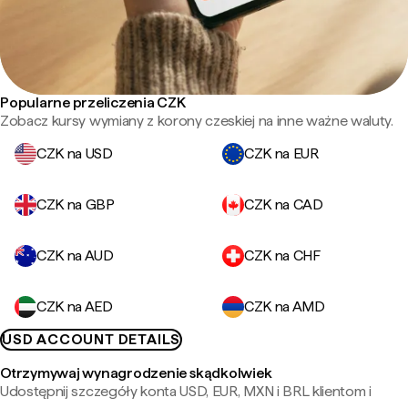
Popularne przeliczenia CZK
Zobacz kursy wymiany z korony czeskiej na inne ważne waluty.
CZK na USD
CZK na EUR
CZK na GBP
CZK na CAD
CZK na AUD
CZK na CHF
CZK na AED
CZK na AMD
USD ACCOUNT DETAILS
Otrzymywaj wynagrodzenie skądkolwiek
Udostępnij szczegóły konta USD, EUR, MXN i BRL klientom i