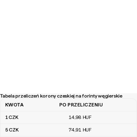
Tabela przeliczeń korony czeskiej na forinty węgierskie
KWOTA
PO PRZELICZENIU
Tabela przeliczeń korony czeskiej na forinty węgierskie
1
CZK
14
,98
HUF
5
CZK
74
,91
HUF