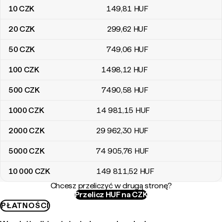
10
CZK
149
,81
HUF
20
CZK
299
,62
HUF
50
CZK
749
,06
HUF
100
CZK
1498
,12
HUF
500
CZK
7490
,58
HUF
1000
CZK
14 981
,15
HUF
2000
CZK
29 962
,30
HUF
5000
CZK
74 905
,76
HUF
10 000
CZK
149 811
,52
HUF
Chcesz przeliczyć w drugą stronę?
Przelicz HUF na CZK
PŁATNOŚCI