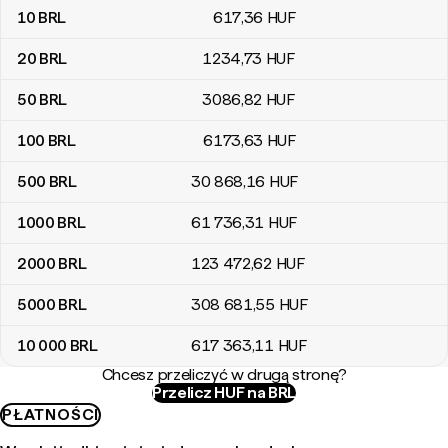
10
BRL
617
,36
HUF
20
BRL
1234
,73
HUF
50
BRL
3086
,82
HUF
100
BRL
6173
,63
HUF
500
BRL
30 868
,16
HUF
1000
BRL
61 736
,31
HUF
2000
BRL
123 472
,62
HUF
5000
BRL
308 681
,55
HUF
10 000
BRL
617 363
,11
HUF
Chcesz przeliczyć w drugą stronę?
Przelicz HUF na BRL
PŁATNOŚCI