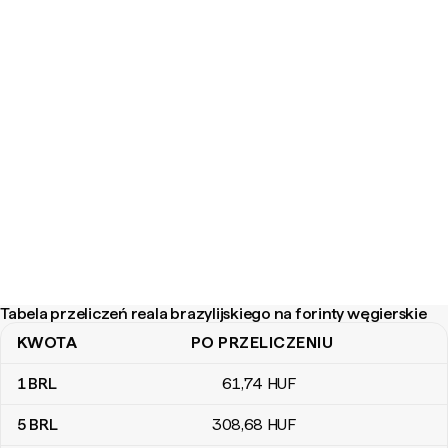
Tabela przeliczeń reala brazylijskiego na forinty węgierskie
KWOTA
PO PRZELICZENIU
Tabela przeliczeń reala brazylijskiego na forinty węgierskie
1
BRL
61
,74
HUF
5
BRL
308
,68
HUF