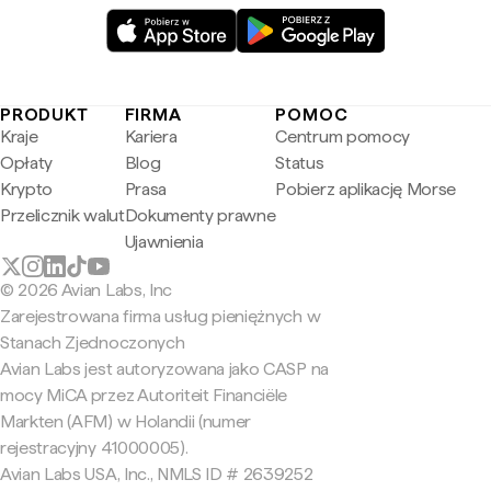
PRODUKT
FIRMA
POMOC
Kraje
Kariera
Centrum pomocy
Opłaty
Blog
Status
Krypto
Prasa
Pobierz aplikację Morse
Przelicznik walut
Dokumenty prawne
Ujawnienia
© 2026 Avian Labs, Inc
Zarejestrowana firma usług pieniężnych w
Stanach Zjednoczonych
Avian Labs jest autoryzowana jako CASP na
mocy MiCA przez Autoriteit Financiële
Markten (AFM) w Holandii (numer
rejestracyjny 41000005).
Avian Labs USA, Inc., NMLS ID # 2639252