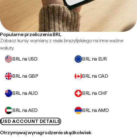
Popularne przeliczenia BRL
Zobacz kursy wymiany z reala brazylijskiego na inne ważne
waluty.
BRL na USD
BRL na EUR
BRL na GBP
BRL na CAD
BRL na AUD
BRL na CHF
BRL na AED
BRL na AMD
USD ACCOUNT DETAILS
Otrzymywaj wynagrodzenie skądkolwiek