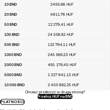
10
BND
2455
,88
HUF
20
BND
4911
,76
HUF
50
BND
12 279
,41
HUF
100
BND
24 558
,82
HUF
500
BND
122 794
,11
HUF
1000
BND
245 588
,23
HUF
2000
BND
491 176
,45
HUF
5000
BND
1 227 941
,13
HUF
10 000
BND
2 455 882
,25
HUF
Chcesz przeliczyć w drugą stronę?
Przelicz HUF na BND
PŁATNOŚCI