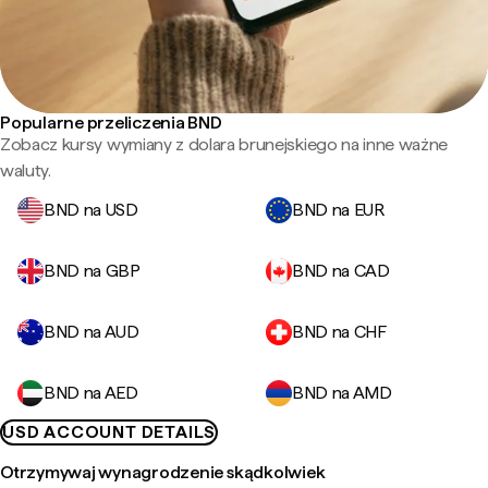
Popularne przeliczenia BND
Zobacz kursy wymiany z dolara brunejskiego na inne ważne
waluty.
BND na USD
BND na EUR
BND na GBP
BND na CAD
BND na AUD
BND na CHF
BND na AED
BND na AMD
USD ACCOUNT DETAILS
Otrzymywaj wynagrodzenie skądkolwiek