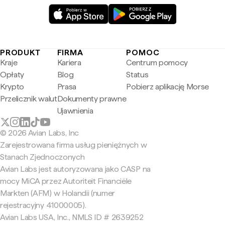
PRODUKT
FIRMA
POMOC
Kraje
Kariera
Centrum pomocy
Opłaty
Blog
Status
Krypto
Prasa
Pobierz aplikację Morse
Przelicznik walut
Dokumenty prawne
Ujawnienia
© 2026 Avian Labs, Inc
Zarejestrowana firma usług pieniężnych w
Stanach Zjednoczonych
Avian Labs jest autoryzowana jako CASP na
mocy MiCA przez Autoriteit Financiële
Markten (AFM) w Holandii (numer
rejestracyjny 41000005).
Avian Labs USA, Inc., NMLS ID # 2639252