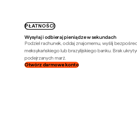
PŁATNOŚCI
Wysyłaj i odbieraj pieniądze w sekundach
Podziel rachunek, oddaj znajomemu, wyślij bezpośre
meksykańskiego lub brazylijskiego banku. Brak ukryty
podejrzanych marż.
Otwórz darmowe konto