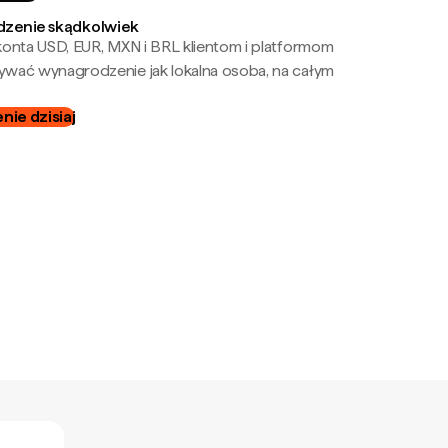
zenie skądkolwiek
onta USD, EUR, MXN i BRL klientom i platformom
wać wynagrodzenie jak lokalna osoba, na całym
ie dzisiaj