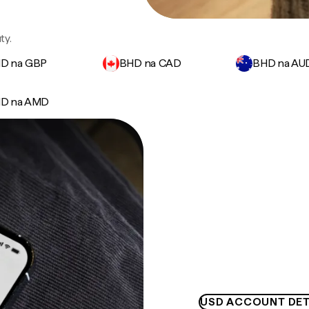
ty.
D na GBP
BHD na CAD
BHD na AU
D na AMD
USD ACCOUNT DET