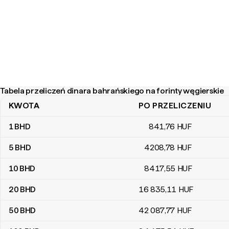
Tabela przeliczeń dinara bahrańskiego na forinty węgierskie
KWOTA
PO PRZELICZENIU
Tabela przeliczeń dinara bahrańskiego na forinty węgierskie
1
BHD
841
,76
HUF
5
BHD
4208
,78
HUF
10
BHD
8417
,55
HUF
20
BHD
16 835
,11
HUF
50
BHD
42 087
,77
HUF