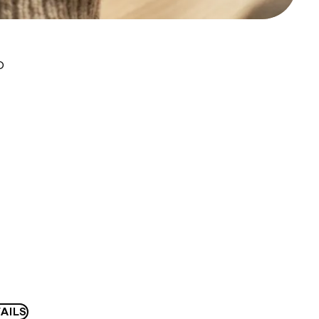
D
AILS