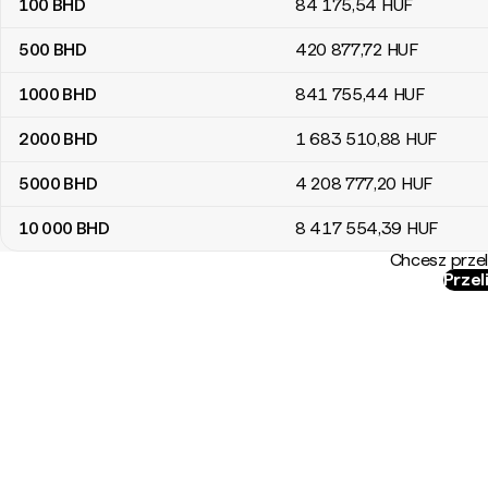
100
BHD
84 175
,54
HUF
500
BHD
420 877
,72
HUF
1000
BHD
841 755
,44
HUF
2000
BHD
1 683 510
,88
HUF
5000
BHD
4 208 777
,20
HUF
10 000
BHD
8 417 554
,39
HUF
Chcesz przel
Przel