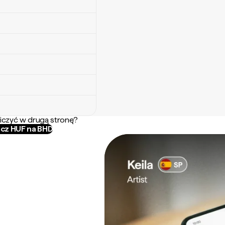
iczyć w drugą stronę?
icz HUF na BHD