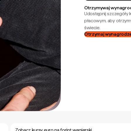
Otrzymywaj wynagrod
Udostępnij szczegóły k
płacowym, aby otrzymy
świecie.
Otrzymaj wynagrodzen
Zobacz kursy euro na forint węgierski