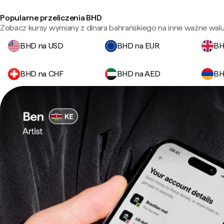
Popularne przeliczenia BHD
Zobacz kursy wymiany z dinara bahrańskiego na inne ważne walu
BHD na USD
BHD na EUR
BH
BHD na CHF
BHD na AED
BH