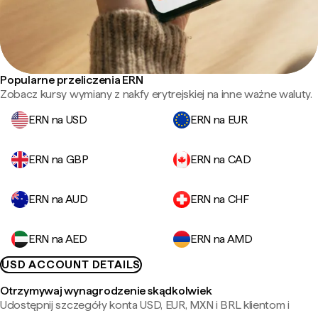
Popularne przeliczenia ERN
Zobacz kursy wymiany z nakfy erytrejskiej na inne ważne waluty.
ERN na USD
ERN na EUR
ERN na GBP
ERN na CAD
ERN na AUD
ERN na CHF
ERN na AED
ERN na AMD
USD ACCOUNT DETAILS
Otrzymywaj wynagrodzenie skądkolwiek
Udostępnij szczegóły konta USD, EUR, MXN i BRL klientom i