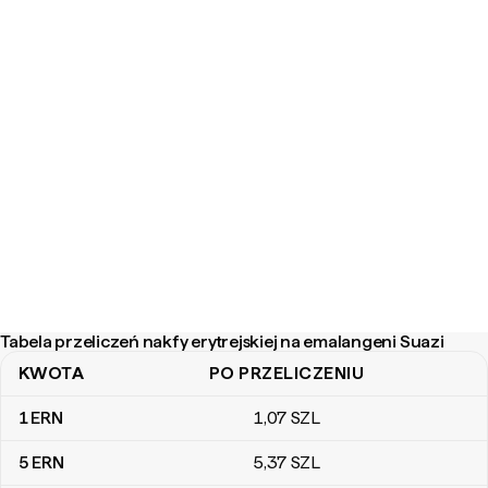
Tabela przeliczeń nakfy erytrejskiej na emalangeni Suazi
KWOTA
PO PRZELICZENIU
Tabela przeliczeń nakfy erytrejskiej na emalangeni Suazi
1
ERN
1
,07
SZL
5
ERN
5
,37
SZL