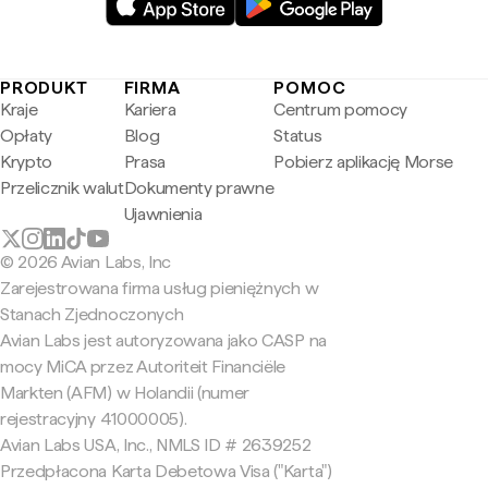
PRODUKT
FIRMA
POMOC
Kraje
Kariera
Centrum pomocy
Opłaty
Blog
Status
Krypto
Prasa
Pobierz aplikację Morse
Przelicznik walut
Dokumenty prawne
Ujawnienia
© 2026 Avian Labs, Inc
Zarejestrowana firma usług pieniężnych w
Stanach Zjednoczonych
Avian Labs jest autoryzowana jako CASP na
mocy MiCA przez Autoriteit Financiële
Markten (AFM) w Holandii (numer
rejestracyjny 41000005).
Avian Labs USA, Inc., NMLS ID # 2639252
Przedpłacona Karta Debetowa Visa ("Karta")