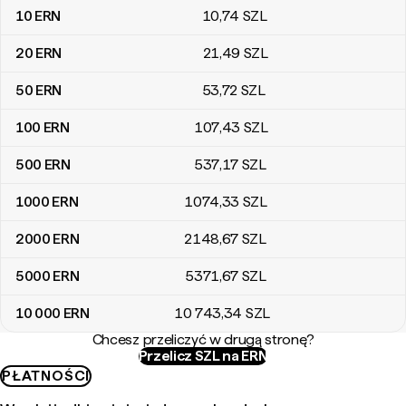
10
ERN
10
,74
SZL
20
ERN
21
,49
SZL
50
ERN
53
,72
SZL
100
ERN
107
,43
SZL
500
ERN
537
,17
SZL
1000
ERN
1074
,33
SZL
2000
ERN
2148
,67
SZL
5000
ERN
5371
,67
SZL
10 000
ERN
10 743
,34
SZL
Chcesz przeliczyć w drugą stronę?
Przelicz SZL na ERN
PŁATNOŚCI