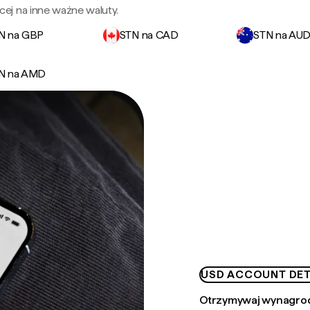
ej na inne ważne waluty.
N na GBP
STN na CAD
STN na AU
N na AMD
USD ACCOUNT DET
Otrzymywaj wynagrod