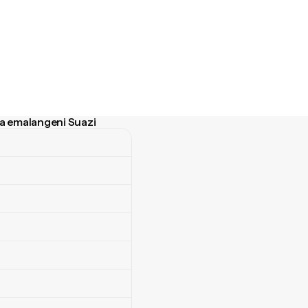
na emalangeni Suazi
malangeni Suazi