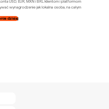
onta USD, EUR, MXN i BRL klientom i platformom
wać wynagrodzenie jak lokalna osoba, na całym
ie dzisiaj