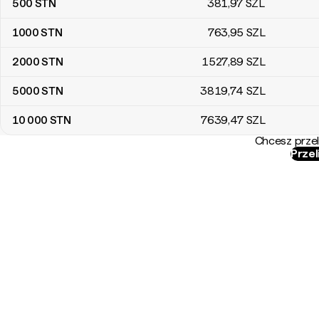
500
STN
381
,97
SZL
1000
STN
763
,95
SZL
2000
STN
1527
,89
SZL
5000
STN
3819
,74
SZL
10 000
STN
7639
,47
SZL
Chcesz przel
Przel