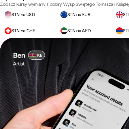
Zobacz kursy wymiany z dobry Wysp Świętego Tomasza i Książęc
STN na USD
STN na EUR
ST
STN na CHF
STN na AED
ST