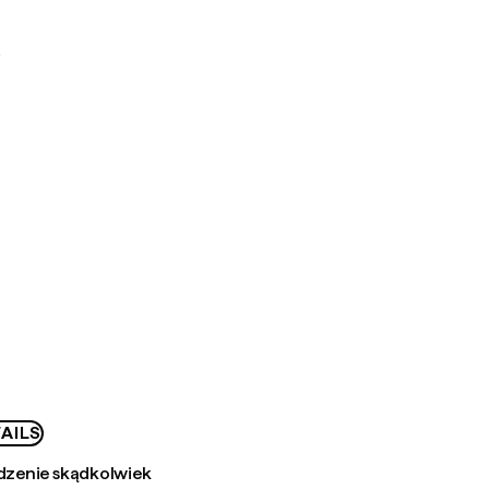
D
AILS
zenie skądkolwiek