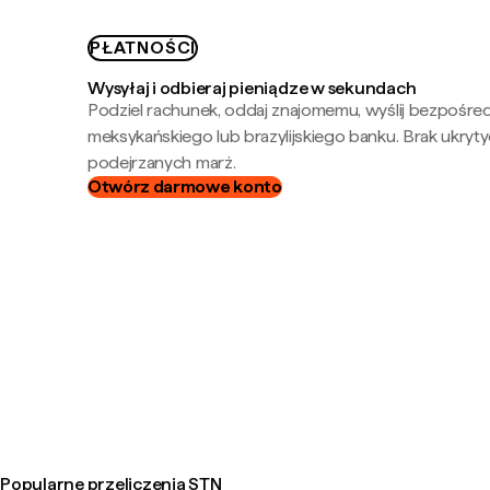
PŁATNOŚCI
Wysyłaj i odbieraj pieniądze w sekundach
Podziel rachunek, oddaj znajomemu, wyślij bezpośre
meksykańskiego lub brazylijskiego banku. Brak ukryty
podejrzanych marż.
Otwórz darmowe konto
Popularne przeliczenia STN