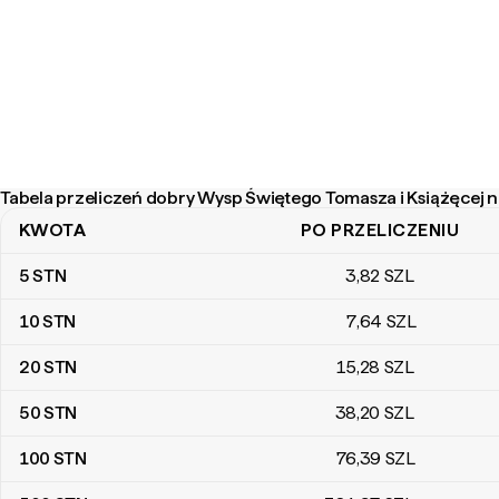
Tabela przeliczeń dobry Wysp Świętego Tomasza i Książęcej 
KWOTA
PO PRZELICZENIU
Tabela przeliczeń dobry Wysp Świętego Tomasza i Książęcej na e
5
STN
3
,82
SZL
10
STN
7
,64
SZL
20
STN
15
,28
SZL
50
STN
38
,20
SZL
100
STN
76
,39
SZL