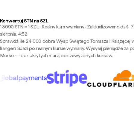
Konwertuj STN na SZL
1,3090 STN ≈ 1 SZL · Realny kurs wymiany
·
Zaktualizowane dziś, 7
sierpnia, 4:52
Sprawdź, ile 24 000 dobra Wysp Świętego Tomasza i Książęcej 
lilangeni Suazi po realnym kursie wymiany. Wysyłaj pieniądze za
Morse — bez ukrytych marż, bez zawyżonych kursów.