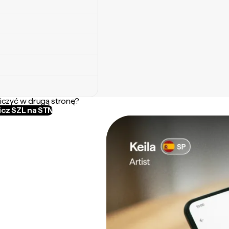
iczyć w drugą stronę?
icz SZL na STN