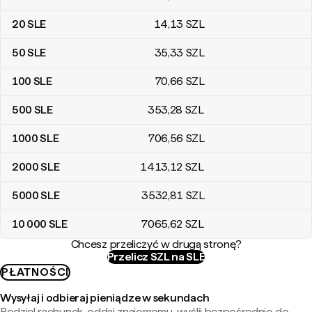
20
SLE
14
,13
SZL
50
SLE
35
,33
SZL
100
SLE
70
,66
SZL
500
SLE
353
,28
SZL
1000
SLE
706
,56
SZL
2000
SLE
1413
,12
SZL
5000
SLE
3532
,81
SZL
10 000
SLE
7065
,62
SZL
Chcesz przeliczyć w drugą stronę?
Przelicz SZL na SLE
PŁATNOŚCI
Wysyłaj i odbieraj pieniądze w sekundach
Podziel rachunek, oddaj znajomemu, wyślij bezpośrednio do