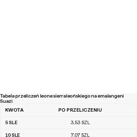
Tabela przeliczeń leone sierraleońskiego na emalangeni
Suazi
KWOTA
PO PRZELICZENIU
Tabela przeliczeń leone sierraleońskiego na emalangeni Suazi
5
SLE
3
,53
SZL
10
SLE
7
,07
SZL