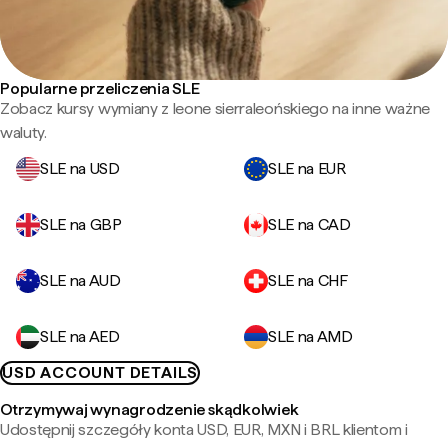
Popularne przeliczenia SLE
Zobacz kursy wymiany z leone sierraleońskiego na inne ważne
waluty.
SLE na USD
SLE na EUR
SLE na GBP
SLE na CAD
SLE na AUD
SLE na CHF
SLE na AED
SLE na AMD
USD ACCOUNT DETAILS
Otrzymywaj wynagrodzenie skądkolwiek
Udostępnij szczegóły konta USD, EUR, MXN i BRL klientom i