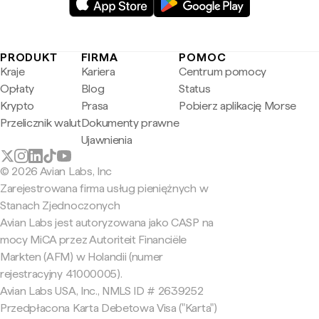
PRODUKT
FIRMA
POMOC
Kraje
Kariera
Centrum pomocy
Opłaty
Blog
Status
Krypto
Prasa
Pobierz aplikację Morse
Przelicznik walut
Dokumenty prawne
Ujawnienia
© 2026 Avian Labs, Inc
Zarejestrowana firma usług pieniężnych w
Stanach Zjednoczonych
Avian Labs jest autoryzowana jako CASP na
mocy MiCA przez Autoriteit Financiële
Markten (AFM) w Holandii (numer
rejestracyjny 41000005).
Avian Labs USA, Inc., NMLS ID # 2639252
Przedpłacona Karta Debetowa Visa ("Karta")