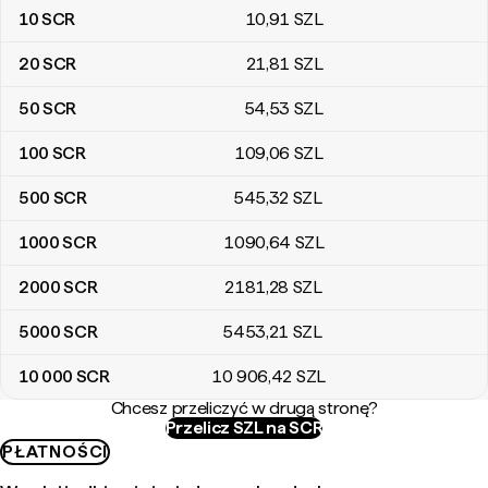
10
SCR
10
,91
SZL
20
SCR
21
,81
SZL
50
SCR
54
,53
SZL
100
SCR
109
,06
SZL
500
SCR
545
,32
SZL
1000
SCR
1090
,64
SZL
2000
SCR
2181
,28
SZL
5000
SCR
5453
,21
SZL
10 000
SCR
10 906
,42
SZL
Chcesz przeliczyć w drugą stronę?
Przelicz SZL na SCR
PŁATNOŚCI