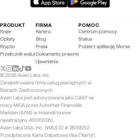
PRODUKT
FIRMA
POMOC
Kraje
Kariera
Centrum pomocy
Opłaty
Blog
Status
Krypto
Prasa
Pobierz aplikację Morse
Przelicznik walut
Dokumenty prawne
Ujawnienia
© 2026 Avian Labs, Inc
Zarejestrowana firma usług pieniężnych w
Stanach Zjednoczonych
Avian Labs jest autoryzowana jako CASP na
mocy MiCA przez Autoriteit Financiële
Markten (AFM) w Holandii (numer
rejestracyjny 41000005).
Avian Labs USA, Inc., NMLS ID # 2639252
Przedpłacona Karta Debetowa Visa ("Karta")