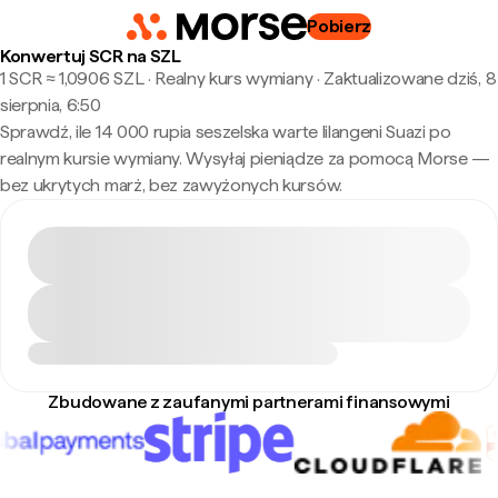
Pobierz
Konwertuj SCR na SZL
1 SCR ≈ 1,0906 SZL · Realny kurs wymiany
·
Zaktualizowane dziś, 8
sierpnia, 6:50
Sprawdź, ile 14 000 rupia seszelska warte lilangeni Suazi po
realnym kursie wymiany. Wysyłaj pieniądze za pomocą Morse —
bez ukrytych marż, bez zawyżonych kursów.
Zbudowane z zaufanymi partnerami finansowymi