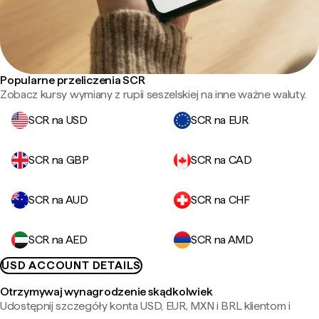
Popularne przeliczenia SCR
Zobacz kursy wymiany z rupii seszelskiej na inne ważne waluty.
SCR na USD
SCR na EUR
SCR na GBP
SCR na CAD
SCR na AUD
SCR na CHF
SCR na AED
SCR na AMD
USD ACCOUNT DETAILS
Otrzymywaj wynagrodzenie skądkolwiek
Udostępnij szczegóły konta USD, EUR, MXN i BRL klientom i