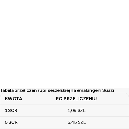
Tabela przeliczeń rupii seszelskiej na emalangeni Suazi
KWOTA
PO PRZELICZENIU
Tabela przeliczeń rupii seszelskiej na emalangeni Suazi
1
SCR
1
,09
SZL
5
SCR
5
,45
SZL