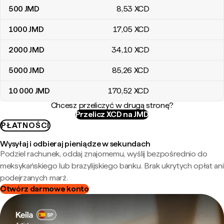
500
JMD
8
,53
XCD
1000
JMD
17
,05
XCD
2000
JMD
34
,10
XCD
5000
JMD
85
,26
XCD
10 000
JMD
170
,52
XCD
Chcesz przeliczyć w drugą stronę?
Przelicz XCD na JMD
PŁATNOŚCI
Wysyłaj i odbieraj pieniądze w sekundach
Podziel rachunek, oddaj znajomemu, wyślij bezpośrednio do
meksykańskiego lub brazylijskiego banku. Brak ukrytych opłat ani
podejrzanych marż.
Otwórz darmowe konto