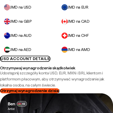
JMD na USD
JMD na EUR
JMD na GBP
JMD na CAD
JMD na AUD
JMD na CHF
JMD na AED
JMD na AMD
USD ACCOUNT DETAILS
Otrzymywaj wynagrodzenie skądkolwiek
Udostępnij szczegóły konta USD, EUR, MXN i BRL klientom i
platformom płacowym, aby otrzymywać wynagrodzenie jak
lokalna osoba, na całym świecie.
Otrzymaj wynagrodzenie dzisiaj