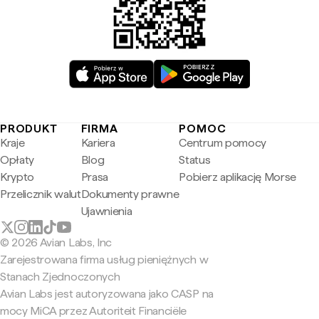
PRODUKT
FIRMA
POMOC
Kraje
Kariera
Centrum pomocy
Opłaty
Blog
Status
Krypto
Prasa
Pobierz aplikację Morse
Przelicznik walut
Dokumenty prawne
Ujawnienia
© 2026 Avian Labs, Inc
Zarejestrowana firma usług pieniężnych w
Stanach Zjednoczonych
Avian Labs jest autoryzowana jako CASP na
mocy MiCA przez Autoriteit Financiële