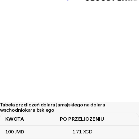
Tabela przeliczeń dolara jamajskiego na dolara
wschodniokaraibskiego
KWOTA
PO PRZELICZENIU
Tabela przeliczeń dolara jamajskiego na dolara wschodniokaraibs
100
JMD
1
,71
XCD