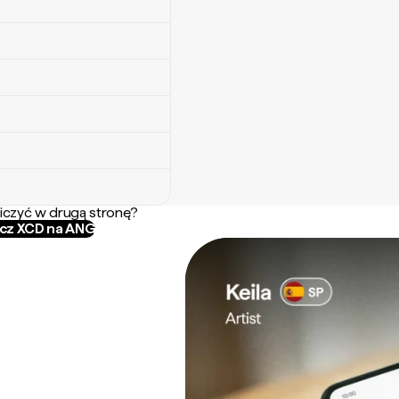
iczyć w drugą stronę?
icz XCD na ANG