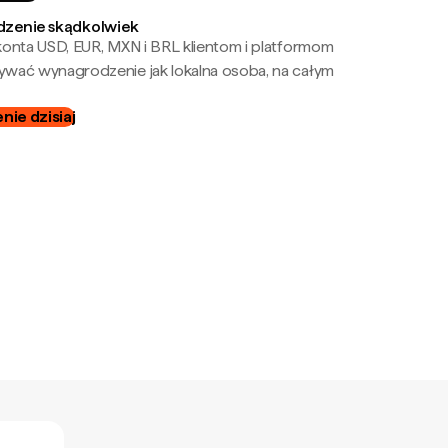
zenie skądkolwiek
onta USD, EUR, MXN i BRL klientom i platformom
wać wynagrodzenie jak lokalna osoba, na całym
ie dzisiaj