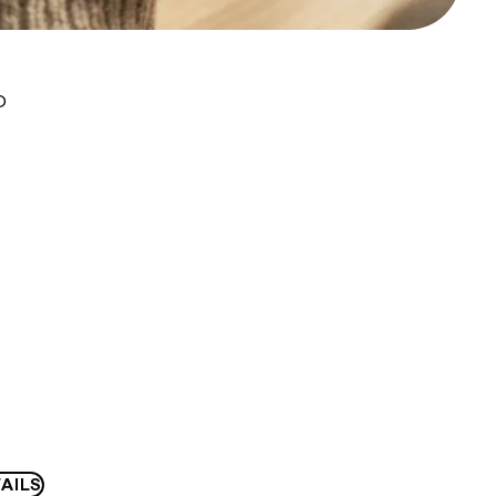
D
AILS