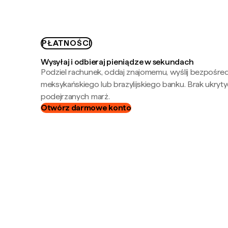
PŁATNOŚCI
Wysyłaj i odbieraj pieniądze w sekundach
Podziel rachunek, oddaj znajomemu, wyślij bezpośre
meksykańskiego lub brazylijskiego banku. Brak ukryty
podejrzanych marż.
Otwórz darmowe konto