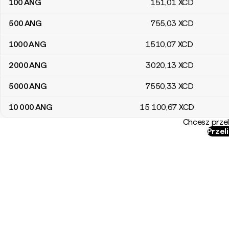
100
ANG
151
,01
XCD
500
ANG
755
,03
XCD
1000
ANG
1510
,07
XCD
2000
ANG
3020
,13
XCD
5000
ANG
7550
,33
XCD
10 000
ANG
15 100
,67
XCD
Chcesz przel
Przel