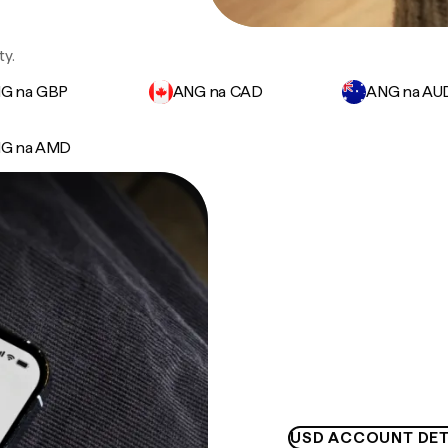
ty.
G na GBP
ANG na CAD
ANG na AU
G na AMD
USD ACCOUNT DET