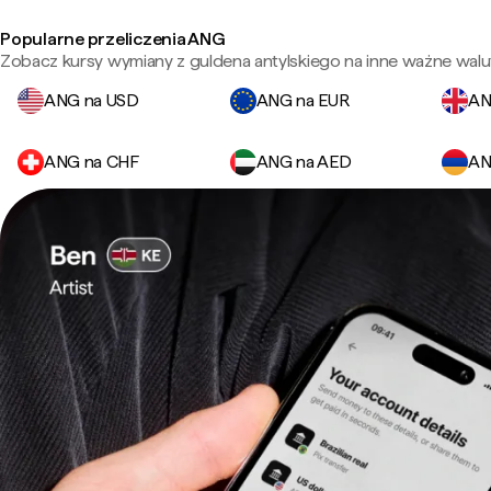
Popularne przeliczenia ANG
Zobacz kursy wymiany z guldena antylskiego na inne ważne walu
ANG na USD
ANG na EUR
AN
ANG na CHF
ANG na AED
AN