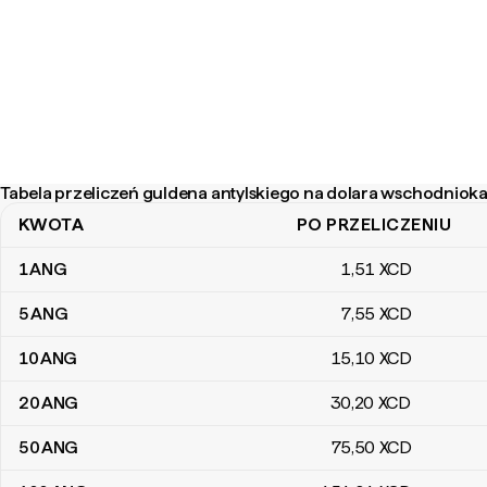
Tabela przeliczeń guldena antylskiego na dolara wschodniok
KWOTA
PO PRZELICZENIU
Tabela przeliczeń guldena antylskiego na dolara wschodniokarai
1
ANG
1
,51
XCD
5
ANG
7
,55
XCD
10
ANG
15
,10
XCD
20
ANG
30
,20
XCD
50
ANG
75
,50
XCD