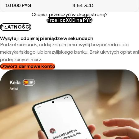
10 000
PYG
4
,54
XCD
Chcesz przeliczyć w drugą stronę?
Przelicz XCD na PYG
PŁATNOŚCI
Wysyłaj i odbieraj pieniądze w sekundach
Podziel rachunek, oddaj znajomemu, wyślij bezpośrednio do
meksykańskiego lub brazylijskiego banku. Brak ukrytych opłat ani
podejrzanych marż.
Otwórz darmowe konto