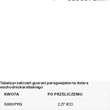
Tabela przeliczeń guarani paragwajskie na dolara
wschodniokaraibskiego
KWOTA
PO PRZELICZENIU
Tabela przeliczeń guarani paragwajskie na dolara wschodniokara
5000
PYG
2
,27
XCD