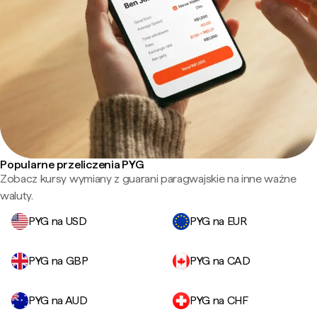
Popularne przeliczenia PYG
Zobacz kursy wymiany z guarani paragwajskie na inne ważne
waluty.
PYG na USD
PYG na EUR
PYG na GBP
PYG na CAD
PYG na AUD
PYG na CHF