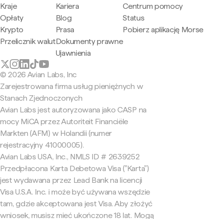
Kraje
Kariera
Centrum pomocy
Opłaty
Blog
Status
Krypto
Prasa
Pobierz aplikację Morse
Przelicznik walut
Dokumenty prawne
Ujawnienia
© 2026 Avian Labs, Inc
Zarejestrowana firma usług pieniężnych w
Stanach Zjednoczonych
Avian Labs jest autoryzowana jako CASP na
mocy MiCA przez Autoriteit Financiële
Markten (AFM) w Holandii (numer
rejestracyjny 41000005).
Avian Labs USA, Inc., NMLS ID # 2639252
Przedpłacona Karta Debetowa Visa ("Karta")
jest wydawana przez Lead Bank na licencji
Visa U.S.A. Inc. i może być używana wszędzie
tam, gdzie akceptowana jest Visa. Aby złożyć
wniosek, musisz mieć ukończone 18 lat. Mogą