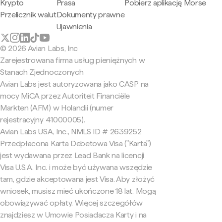
Krypto
Prasa
Pobierz aplikację Morse
Przelicznik walut
Dokumenty prawne
Ujawnienia
© 2026 Avian Labs, Inc
Zarejestrowana firma usług pieniężnych w
Stanach Zjednoczonych
Avian Labs jest autoryzowana jako CASP na
mocy MiCA przez Autoriteit Financiële
Markten (AFM) w Holandii (numer
rejestracyjny 41000005).
Avian Labs USA, Inc., NMLS ID # 2639252
Przedpłacona Karta Debetowa Visa ("Karta")
jest wydawana przez Lead Bank na licencji
Visa U.S.A. Inc. i może być używana wszędzie
tam, gdzie akceptowana jest Visa. Aby złożyć
wniosek, musisz mieć ukończone 18 lat. Mogą
obowiązywać opłaty. Więcej szczegółów
znajdziesz w Umowie Posiadacza Karty i na