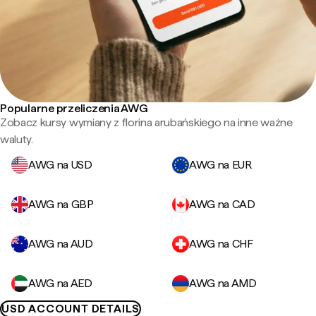
Popularne przeliczenia AWG
Zobacz kursy wymiany z florina arubańskiego na inne ważne
waluty.
AWG na USD
AWG na EUR
AWG na GBP
AWG na CAD
AWG na AUD
AWG na CHF
AWG na AED
AWG na AMD
USD ACCOUNT DETAILS