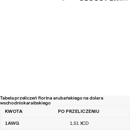
Tabela przeliczeń florina arubańskiego na dolara
wschodniokaraibskiego
KWOTA
PO PRZELICZENIU
Tabela przeliczeń florina arubańskiego na dolara wschodniokarai
1
AWG
1
,51
XCD