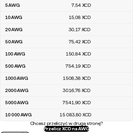
5
AWG
7
,54
XCD
10
AWG
15
,08
XCD
20
AWG
30
,17
XCD
50
AWG
75
,42
XCD
100
AWG
150
,84
XCD
500
AWG
754
,19
XCD
1000
AWG
1508
,38
XCD
2000
AWG
3016
,76
XCD
5000
AWG
7541
,90
XCD
10 000
AWG
15 083
,80
XCD
Chcesz przeliczyć w drugą stronę?
Przelicz XCD na AWG