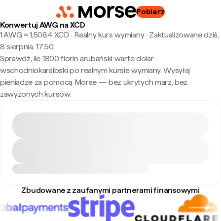
Pobierz
Konwertuj AWG na XCD
1 AWG ≈ 1,5084 XCD · Realny kurs wymiany
·
Zaktualizowane dziś,
8 sierpnia, 17:50
Sprawdź, ile 1800 florin arubański warte dolar
wschodniokaraibski po realnym kursie wymiany. Wysyłaj
pieniądze za pomocą Morse — bez ukrytych marż, bez
zawyżonych kursów.
Zbudowane z zaufanymi partnerami finansowymi