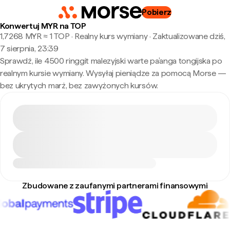
Pobierz
Konwertuj MYR na TOP
1,7268 MYR ≈ 1 TOP · Realny kurs wymiany
·
Zaktualizowane dziś,
7 sierpnia, 23:39
Sprawdź, ile 4500 ringgit malezyjski warte pa’anga tongijska po
realnym kursie wymiany. Wysyłaj pieniądze za pomocą Morse —
bez ukrytych marż, bez zawyżonych kursów.
Zbudowane z zaufanymi partnerami finansowymi