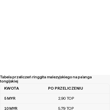
Tabela przeliczeń ringgita malezyjskiego na pa’anga
tongijskiej
KWOTA
PO PRZELICZENIU
Tabela przeliczeń ringgita malezyjskiego na pa’anga tongijskiej
5
MYR
2
,90
TOP
10
MYR
5
,79
TOP