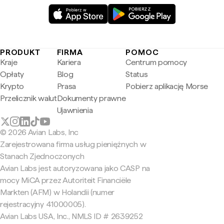
PRODUKT
FIRMA
POMOC
Kraje
Kariera
Centrum pomocy
Opłaty
Blog
Status
Krypto
Prasa
Pobierz aplikację Morse
Przelicznik walut
Dokumenty prawne
Ujawnienia
© 2026 Avian Labs, Inc
Zarejestrowana firma usług pieniężnych w
Stanach Zjednoczonych
Avian Labs jest autoryzowana jako CASP na
mocy MiCA przez Autoriteit Financiële
Markten (AFM) w Holandii (numer
rejestracyjny 41000005).
Avian Labs USA, Inc., NMLS ID # 2639252