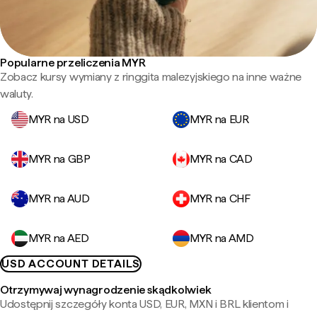
Popularne przeliczenia MYR
Zobacz kursy wymiany z ringgita malezyjskiego na inne ważne
waluty.
MYR na USD
MYR na EUR
MYR na GBP
MYR na CAD
MYR na AUD
MYR na CHF
MYR na AED
MYR na AMD
USD ACCOUNT DETAILS
Otrzymywaj wynagrodzenie skądkolwiek
Udostępnij szczegóły konta USD, EUR, MXN i BRL klientom i