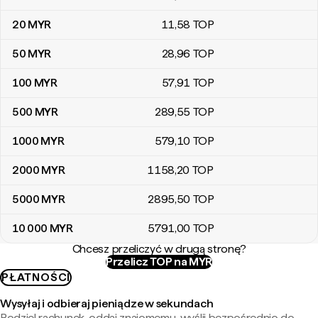
20
MYR
11
,58
TOP
50
MYR
28
,96
TOP
100
MYR
57
,91
TOP
500
MYR
289
,55
TOP
1000
MYR
579
,10
TOP
2000
MYR
1158
,20
TOP
5000
MYR
2895
,50
TOP
10 000
MYR
5791
,00
TOP
Chcesz przeliczyć w drugą stronę?
Przelicz TOP na MYR
PŁATNOŚCI
Wysyłaj i odbieraj pieniądze w sekundach
Podziel rachunek, oddaj znajomemu, wyślij bezpośrednio do