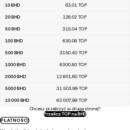
10
BHD
63
,01
TOP
20
BHD
126
,02
TOP
50
BHD
315
,04
TOP
100
BHD
630
,08
TOP
500
BHD
3150
,40
TOP
1000
BHD
6300
,80
TOP
2000
BHD
12 601
,60
TOP
5000
BHD
31 503
,99
TOP
10 000
BHD
63 007
,99
TOP
Chcesz przeliczyć w drugą stronę?
Przelicz TOP na BHD
PŁATNOŚCI