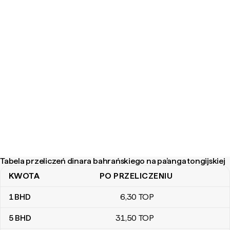
Tabela przeliczeń dinara bahrańskiego na pa’anga tongijskiej
KWOTA
PO PRZELICZENIU
Tabela przeliczeń dinara bahrańskiego na pa’anga tongijskiej
1
BHD
6
,30
TOP
5
BHD
31
,50
TOP