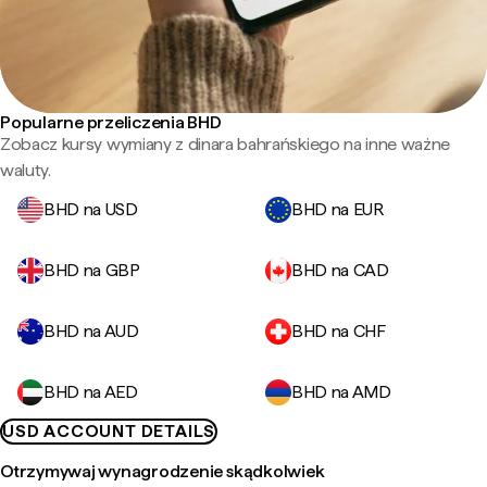
Popularne przeliczenia BHD
Zobacz kursy wymiany z dinara bahrańskiego na inne ważne
waluty.
BHD na USD
BHD na EUR
BHD na GBP
BHD na CAD
BHD na AUD
BHD na CHF
BHD na AED
BHD na AMD
USD ACCOUNT DETAILS
Otrzymywaj wynagrodzenie skądkolwiek