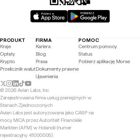
PRODUKT
FIRMA
POMOC
Kraje
Kariera
Centrum pomocy
Opłaty
Blog
Status
Krypto
Prasa
Pobierz aplikację Morse
Przelicznik walut
Dokumenty prawne
Ujawnienia
© 2026 Avian Labs, Inc
Zarejestrowana firma usług pieniężnych w
Stanach Zjednoczonych
Avian Labs jest autoryzowana jako CASP na
mocy MiCA przez Autoriteit Financiële
Markten (AFM) w Holandii (numer
rejestracyjny 41000005).