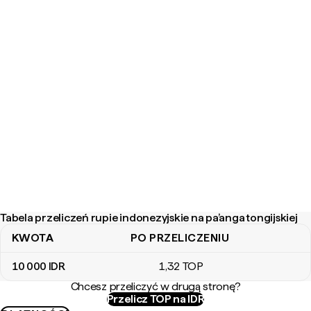
Tabela przeliczeń rupie indonezyjskie na pa’anga tongijskiej
KWOTA
PO PRZELICZENIU
Tabela przeliczeń rupie indonezyjskie na pa’anga tongijskiej
10 000
IDR
1
,32
TOP
Chcesz przeliczyć w drugą stronę?
Przelicz TOP na IDR