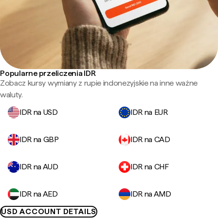
Popularne przeliczenia IDR
Zobacz kursy wymiany z rupie indonezyjskie na inne ważne
waluty.
IDR na USD
IDR na EUR
IDR na GBP
IDR na CAD
IDR na AUD
IDR na CHF
IDR na AED
IDR na AMD
USD ACCOUNT DETAILS