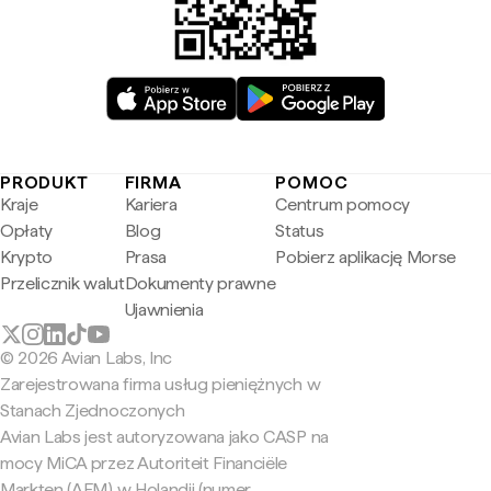
PRODUKT
FIRMA
POMOC
Kraje
Kariera
Centrum pomocy
Opłaty
Blog
Status
Krypto
Prasa
Pobierz aplikację Morse
Przelicznik walut
Dokumenty prawne
Ujawnienia
© 2026 Avian Labs, Inc
Zarejestrowana firma usług pieniężnych w
Stanach Zjednoczonych
Avian Labs jest autoryzowana jako CASP na
mocy MiCA przez Autoriteit Financiële
Markten (AFM) w Holandii (numer