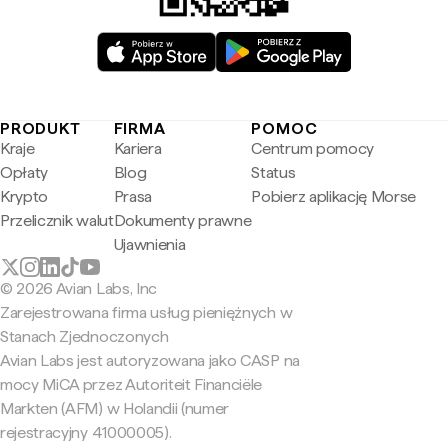
PRODUKT
FIRMA
POMOC
Kraje
Kariera
Centrum pomocy
Opłaty
Blog
Status
Krypto
Prasa
Pobierz aplikację Morse
Przelicznik walut
Dokumenty prawne
Ujawnienia
© 2026 Avian Labs, Inc
Zarejestrowana firma usług pieniężnych w
Stanach Zjednoczonych
Avian Labs jest autoryzowana jako CASP na
mocy MiCA przez Autoriteit Financiële
Markten (AFM) w Holandii (numer
rejestracyjny 41000005).