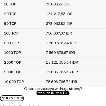
10
TOP
75 606
,77
IDR
20
TOP
151 213
,53
IDR
50
TOP
378 033
,83
IDR
100
TOP
756 067
,67
IDR
500
TOP
3 780 338
,34
IDR
1000
TOP
7 560 676
,67
IDR
2000
TOP
15 121 353
,34
IDR
5000
TOP
37 803 383
,36
IDR
10 000
TOP
75 606 766
,72
IDR
Chcesz przeliczyć w drugą stronę?
Przelicz IDR na TOP
PŁATNOŚCI