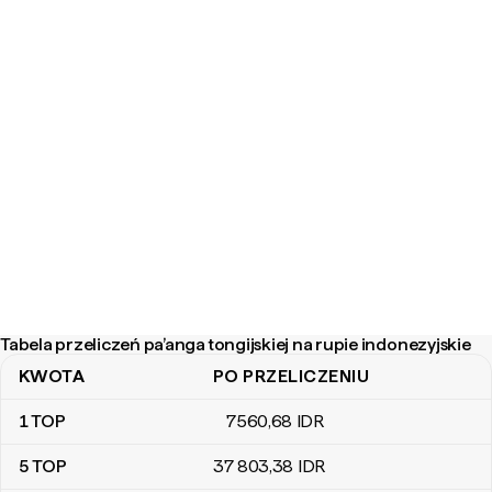
Tabela przeliczeń pa’anga tongijskiej na rupie indonezyjskie
KWOTA
PO PRZELICZENIU
Tabela przeliczeń pa’anga tongijskiej na rupie indonezyjskie
1
TOP
7560
,68
IDR
5
TOP
37 803
,38
IDR