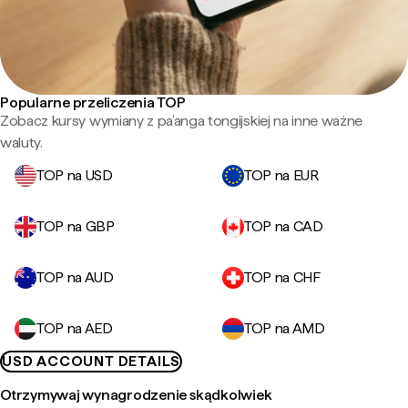
Popularne przeliczenia TOP
Zobacz kursy wymiany z pa’anga tongijskiej na inne ważne
waluty.
TOP na USD
TOP na EUR
TOP na GBP
TOP na CAD
TOP na AUD
TOP na CHF
TOP na AED
TOP na AMD
USD ACCOUNT DETAILS
Otrzymywaj wynagrodzenie skądkolwiek