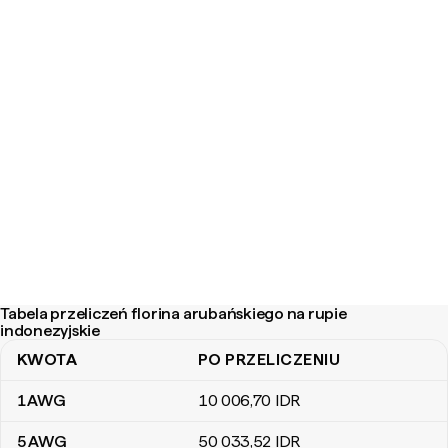
Tabela przeliczeń florina arubańskiego na rupie
indonezyjskie
KWOTA
PO PRZELICZENIU
Tabela przeliczeń florina arubańskiego na rupie indonezyjskie
1
AWG
10 006
,70
IDR
5
AWG
50 033
,52
IDR