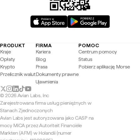
PRODUKT
FIRMA
POMOC
Kraje
Kariera
Centrum pomocy
Opłaty
Blog
Status
Krypto
Prasa
Pobierz aplikację Morse
Przelicznik walut
Dokumenty prawne
Ujawnienia
© 2026 Avian Labs, Inc
Zarejestrowana firma usług pieniężnych w
Stanach Zjednoczonych
Avian Labs jest autoryzowana jako CASP na
mocy MiCA przez Autoriteit Financiële
Markten (AFM) w Holandii (numer