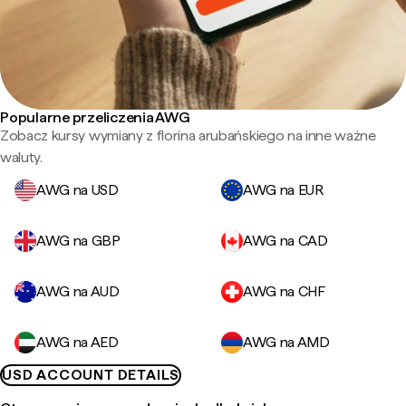
Popularne przeliczenia AWG
Zobacz kursy wymiany z florina arubańskiego na inne ważne
waluty.
AWG na USD
AWG na EUR
AWG na GBP
AWG na CAD
AWG na AUD
AWG na CHF
AWG na AED
AWG na AMD
USD ACCOUNT DETAILS