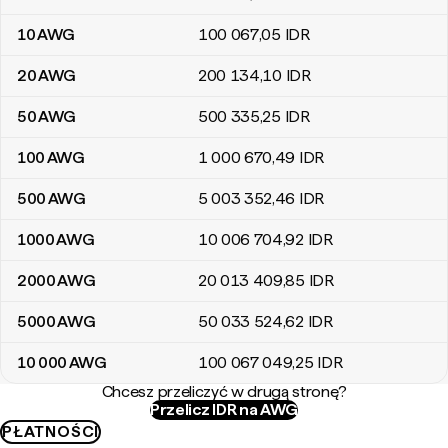
10
AWG
100 067
,05
IDR
20
AWG
200 134
,10
IDR
50
AWG
500 335
,25
IDR
100
AWG
1 000 670
,49
IDR
500
AWG
5 003 352
,46
IDR
1000
AWG
10 006 704
,92
IDR
2000
AWG
20 013 409
,85
IDR
5000
AWG
50 033 524
,62
IDR
10 000
AWG
100 067 049
,25
IDR
Chcesz przeliczyć w drugą stronę?
Przelicz IDR na AWG
PŁATNOŚCI