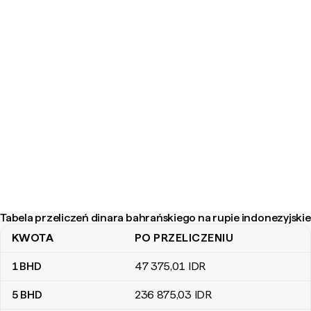
Tabela przeliczeń dinara bahrańskiego na rupie indonezyjskie
KWOTA
PO PRZELICZENIU
Tabela przeliczeń dinara bahrańskiego na rupie indonezyjskie
1
BHD
47 375
,01
IDR
5
BHD
236 875
,03
IDR