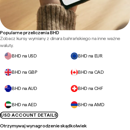
Popularne przeliczenia BHD
Zobacz kursy wymiany z dinara bahrańskiego na inne ważne
waluty.
BHD na USD
BHD na EUR
BHD na GBP
BHD na CAD
BHD na AUD
BHD na CHF
BHD na AED
BHD na AMD
USD ACCOUNT DETAILS
Otrzymywaj wynagrodzenie skądkolwiek