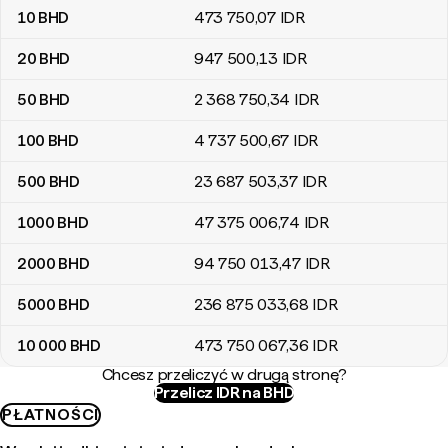
10
BHD
473 750
,07
IDR
20
BHD
947 500
,13
IDR
50
BHD
2 368 750
,34
IDR
100
BHD
4 737 500
,67
IDR
500
BHD
23 687 503
,37
IDR
1000
BHD
47 375 006
,74
IDR
2000
BHD
94 750 013
,47
IDR
5000
BHD
236 875 033
,68
IDR
10 000
BHD
473 750 067
,36
IDR
Chcesz przeliczyć w drugą stronę?
Przelicz IDR na BHD
PŁATNOŚCI