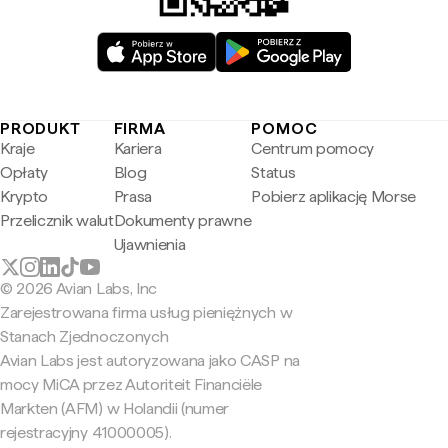
PRODUKT
FIRMA
POMOC
Kraje
Kariera
Centrum pomocy
Opłaty
Blog
Status
Krypto
Prasa
Pobierz aplikację Morse
Przelicznik walut
Dokumenty prawne
Ujawnienia
© 2026 Avian Labs, Inc
Zarejestrowana firma usług pieniężnych w
Stanach Zjednoczonych
Avian Labs jest autoryzowana jako CASP na
mocy MiCA przez Autoriteit Financiële
Markten (AFM) w Holandii (numer
rejestracyjny 41000005).