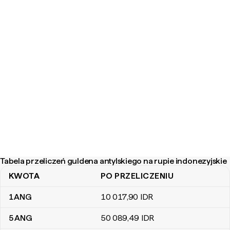
Tabela przeliczeń guldena antylskiego na rupie indonezyjskie
KWOTA
PO PRZELICZENIU
Tabela przeliczeń guldena antylskiego na rupie indonezyjskie
1
ANG
10 017
,90
IDR
5
ANG
50 089
,49
IDR