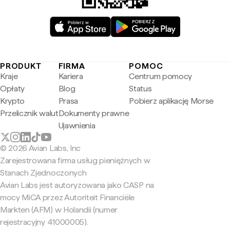
PRODUKT
FIRMA
POMOC
Kraje
Kariera
Centrum pomocy
Opłaty
Blog
Status
Krypto
Prasa
Pobierz aplikację Morse
Przelicznik walut
Dokumenty prawne
Ujawnienia
© 2026 Avian Labs, Inc
Zarejestrowana firma usług pieniężnych w
Stanach Zjednoczonych
Avian Labs jest autoryzowana jako CASP na
mocy MiCA przez Autoriteit Financiële
Markten (AFM) w Holandii (numer
rejestracyjny 41000005).