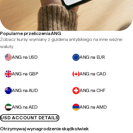
Popularne przeliczenia ANG
Zobacz kursy wymiany z guldena antylskiego na inne ważne
waluty.
ANG na USD
ANG na EUR
ANG na GBP
ANG na CAD
ANG na AUD
ANG na CHF
ANG na AED
ANG na AMD
USD ACCOUNT DETAILS
Otrzymywaj wynagrodzenie skądkolwiek