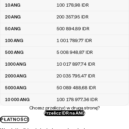
10
ANG
100 178
,98
IDR
20
ANG
200 357
,95
IDR
50
ANG
500 894
,89
IDR
100
ANG
1 001 789
,77
IDR
500
ANG
5 008 948
,87
IDR
1000
ANG
10 017 897
,74
IDR
2000
ANG
20 035 795
,47
IDR
5000
ANG
50 089 488
,68
IDR
10 000
ANG
100 178 977
,36
IDR
Chcesz przeliczyć w drugą stronę?
Przelicz IDR na ANG
PŁATNOŚCI