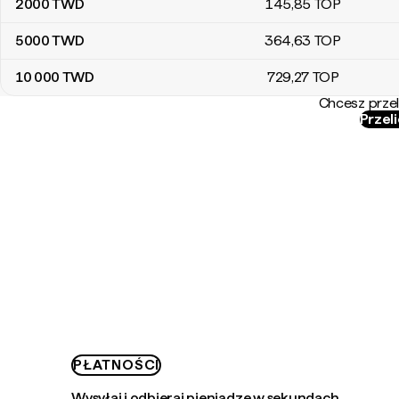
2000
TWD
145
,85
TOP
5000
TWD
364
,63
TOP
10 000
TWD
729
,27
TOP
Chcesz przel
Przel
PŁATNOŚCI
Wysyłaj i odbieraj pieniądze w sekundach