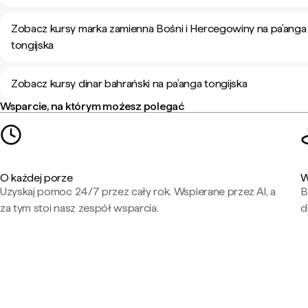
Zobacz kursy marka zamienna Bośni i Hercegowiny na pa’anga
tongijska
Zobacz kursy dinar bahrański na pa’anga tongijska
Wsparcie, na którym możesz polegać
O każdej porze
W
Uzyskaj pomoc 24/7 przez cały rok. Wspierane przez AI, a
B
za tym stoi nasz zespół wsparcia.
d