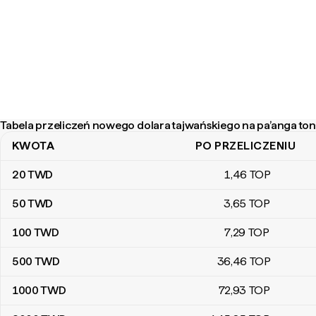
Tabela przeliczeń nowego dolara tajwańskiego na pa’anga tong
KWOTA
PO PRZELICZENIU
Tabela przeliczeń nowego dolara tajwańskiego na pa’anga tongijs
20
TWD
1
,46
TOP
50
TWD
3
,65
TOP
100
TWD
7
,29
TOP
500
TWD
36
,46
TOP
1000
TWD
72
,93
TOP