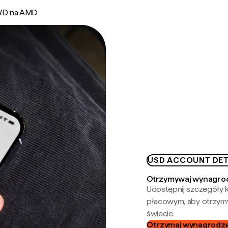
D na AMD
USD ACCOUNT DET
Otrzymywaj wynagrod
Udostępnij szczegóły k
płacowym, aby otrzymy
świecie.
Otrzymaj wynagrodzen