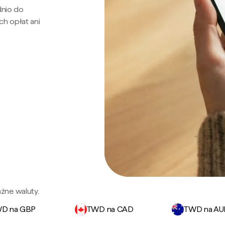
dnio do
ch opłat ani
żne waluty.
D na GBP
TWD na CAD
TWD na A