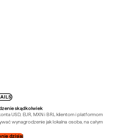
AILS
zenie skądkolwiek
onta USD, EUR, MXN i BRL klientom i platformom
wać wynagrodzenie jak lokalna osoba, na całym
ie dzisiaj