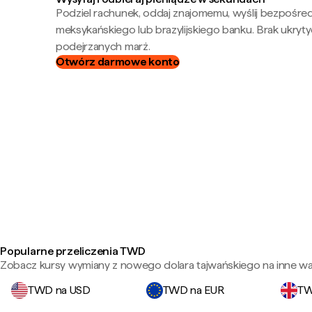
Podziel rachunek, oddaj znajomemu, wyślij bezpośre
meksykańskiego lub brazylijskiego banku. Brak ukryty
podejrzanych marż.
Otwórz darmowe konto
Popularne przeliczenia TWD
Zobacz kursy wymiany z nowego dolara tajwańskiego na inne wa
TWD na USD
TWD na EUR
TW