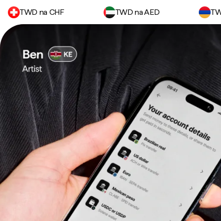
TWD na CHF
TWD na AED
TW