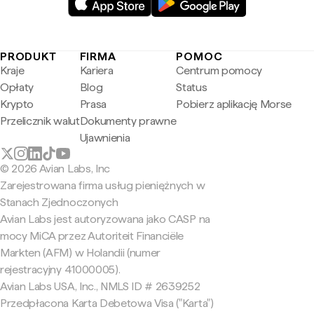
PRODUKT
FIRMA
POMOC
Kraje
Kariera
Centrum pomocy
Opłaty
Blog
Status
Krypto
Prasa
Pobierz aplikację Morse
Przelicznik walut
Dokumenty prawne
Ujawnienia
© 2026 Avian Labs, Inc
Zarejestrowana firma usług pieniężnych w
Stanach Zjednoczonych
Avian Labs jest autoryzowana jako CASP na
mocy MiCA przez Autoriteit Financiële
Markten (AFM) w Holandii (numer
rejestracyjny 41000005).
Avian Labs USA, Inc., NMLS ID # 2639252
Przedpłacona Karta Debetowa Visa ("Karta")