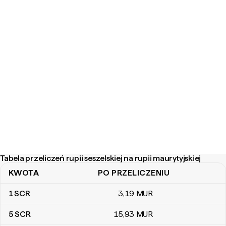
Tabela przeliczeń rupii seszelskiej na rupii maurytyjskiej
KWOTA
PO PRZELICZENIU
Tabela przeliczeń rupii seszelskiej na rupii maurytyjskiej
1
SCR
3
,19
MUR
5
SCR
15
,93
MUR