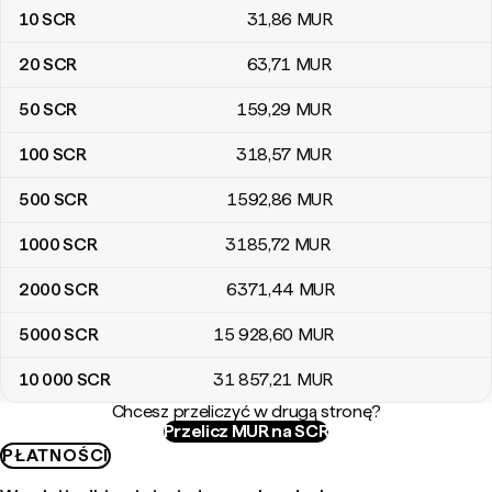
10
SCR
31
,86
MUR
20
SCR
63
,71
MUR
50
SCR
159
,29
MUR
100
SCR
318
,57
MUR
500
SCR
1592
,86
MUR
1000
SCR
3185
,72
MUR
2000
SCR
6371
,44
MUR
5000
SCR
15 928
,60
MUR
10 000
SCR
31 857
,21
MUR
Chcesz przeliczyć w drugą stronę?
Przelicz MUR na SCR
PŁATNOŚCI