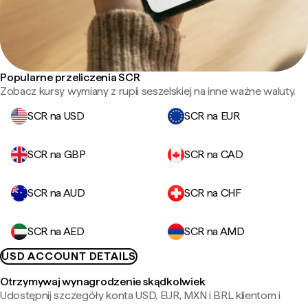
Popularne przeliczenia SCR
Zobacz kursy wymiany z rupii seszelskiej na inne ważne waluty.
SCR na USD
SCR na EUR
SCR na GBP
SCR na CAD
SCR na AUD
SCR na CHF
SCR na AED
SCR na AMD
USD ACCOUNT DETAILS
Otrzymywaj wynagrodzenie skądkolwiek
Udostępnij szczegóły konta USD, EUR, MXN i BRL klientom i