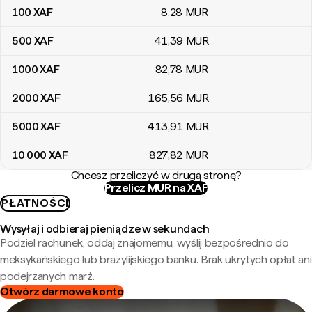
100
XAF
8
,28
MUR
500
XAF
41
,39
MUR
1000
XAF
82
,78
MUR
2000
XAF
165
,56
MUR
5000
XAF
413
,91
MUR
10 000
XAF
827
,82
MUR
Chcesz przeliczyć w drugą stronę?
Przelicz MUR na XAF
PŁATNOŚCI
Wysyłaj i odbieraj pieniądze w sekundach
Podziel rachunek, oddaj znajomemu, wyślij bezpośrednio do
meksykańskiego lub brazylijskiego banku. Brak ukrytych opłat ani
podejrzanych marż.
Otwórz darmowe konto