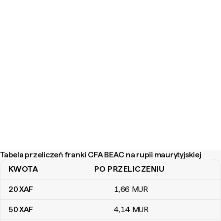
Tabela przeliczeń franki CFA BEAC na rupii maurytyjskiej
KWOTA
PO PRZELICZENIU
Tabela przeliczeń franki CFA BEAC na rupii maurytyjskiej
20
XAF
1
,66
MUR
50
XAF
4
,14
MUR