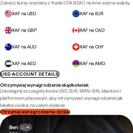
Zobacz kursy wymiany z franki CFA BEAC na inne ważne waluty.
XAF na USD
XAF na EUR
XAF na GBP
XAF na CAD
XAF na AUD
XAF na CHF
XAF na AED
XAF na AMD
USD ACCOUNT DETAILS
Otrzymywaj wynagrodzenie skądkolwiek
Udostępnij szczegóły konta USD, EUR, MXN i BRL klientom i
platformom płacowym, aby otrzymywać wynagrodzenie jak
lokalna osoba, na całym świecie.
Otrzymaj wynagrodzenie dzisiaj