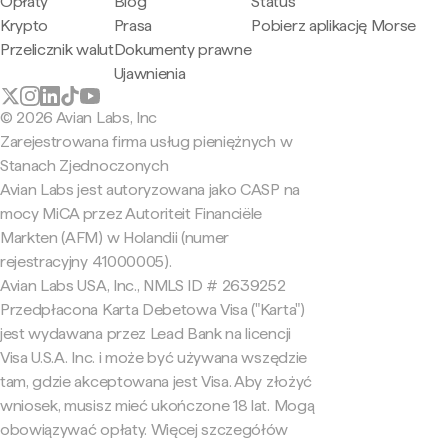
Opłaty
Blog
Status
Krypto
Prasa
Pobierz aplikację Morse
Przelicznik walut
Dokumenty prawne
Ujawnienia
© 2026 Avian Labs, Inc
Zarejestrowana firma usług pieniężnych w
Stanach Zjednoczonych
Avian Labs jest autoryzowana jako CASP na
mocy MiCA przez Autoriteit Financiële
Markten (AFM) w Holandii (numer
rejestracyjny 41000005).
Avian Labs USA, Inc., NMLS ID # 2639252
Przedpłacona Karta Debetowa Visa ("Karta")
jest wydawana przez Lead Bank na licencji
Visa U.S.A. Inc. i może być używana wszędzie
tam, gdzie akceptowana jest Visa. Aby złożyć
wniosek, musisz mieć ukończone 18 lat. Mogą
obowiązywać opłaty. Więcej szczegółów