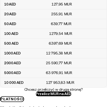
10
AED
127
,95
MUR
20
AED
255
,91
MUR
50
AED
639
,77
MUR
100
AED
1279
,54
MUR
500
AED
6397
,69
MUR
1000
AED
12 795
,38
MUR
2000
AED
25 590
,77
MUR
5000
AED
63 976
,91
MUR
10 000
AED
127 953
,83
MUR
Chcesz przeliczyć w drugą stronę?
Przelicz MUR na AED
PŁATNOŚCI