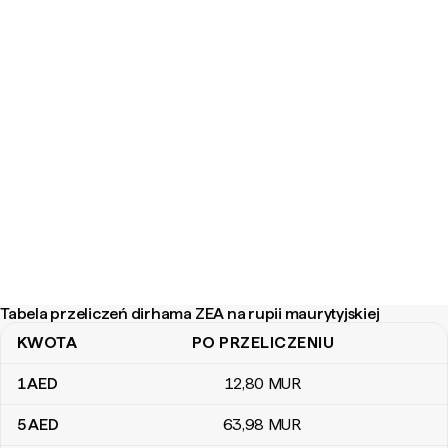
Tabela przeliczeń dirhama ZEA na rupii maurytyjskiej
KWOTA
PO PRZELICZENIU
Tabela przeliczeń dirhama ZEA na rupii maurytyjskiej
1
AED
12
,80
MUR
5
AED
63
,98
MUR