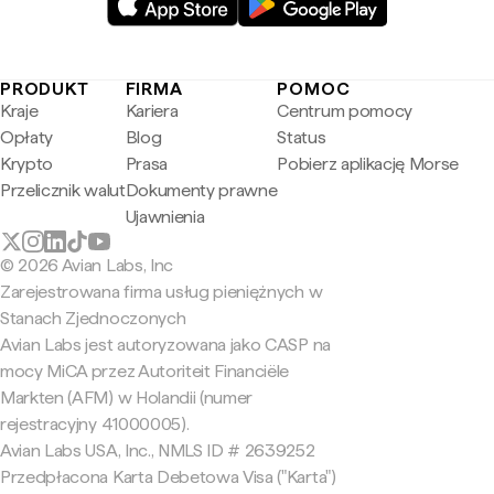
PRODUKT
FIRMA
POMOC
Kraje
Kariera
Centrum pomocy
Opłaty
Blog
Status
Krypto
Prasa
Pobierz aplikację Morse
Przelicznik walut
Dokumenty prawne
Ujawnienia
© 2026 Avian Labs, Inc
Zarejestrowana firma usług pieniężnych w
Stanach Zjednoczonych
Avian Labs jest autoryzowana jako CASP na
mocy MiCA przez Autoriteit Financiële
Markten (AFM) w Holandii (numer
rejestracyjny 41000005).
Avian Labs USA, Inc., NMLS ID # 2639252
Przedpłacona Karta Debetowa Visa ("Karta")