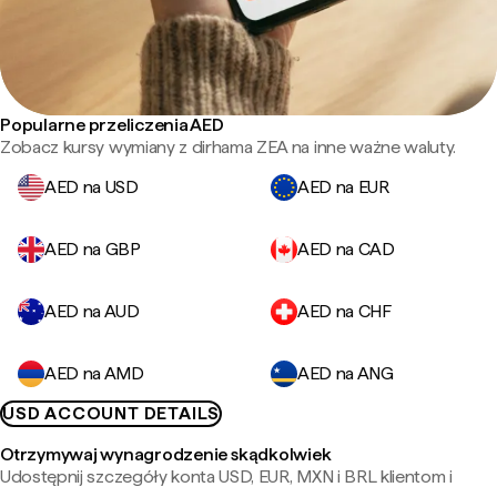
Popularne przeliczenia AED
Zobacz kursy wymiany z dirhama ZEA na inne ważne waluty.
AED na USD
AED na EUR
AED na GBP
AED na CAD
AED na AUD
AED na CHF
AED na AMD
AED na ANG
USD ACCOUNT DETAILS
Otrzymywaj wynagrodzenie skądkolwiek
Udostępnij szczegóły konta USD, EUR, MXN i BRL klientom i