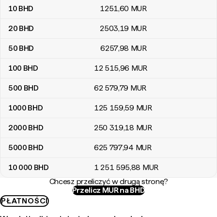
10
BHD
1251
,60
MUR
20
BHD
2503
,19
MUR
50
BHD
6257
,98
MUR
100
BHD
12 515
,96
MUR
500
BHD
62 579
,79
MUR
1000
BHD
125 159
,59
MUR
2000
BHD
250 319
,18
MUR
5000
BHD
625 797
,94
MUR
10 000
BHD
1 251 595
,88
MUR
Chcesz przeliczyć w drugą stronę?
Przelicz MUR na BHD
PŁATNOŚCI