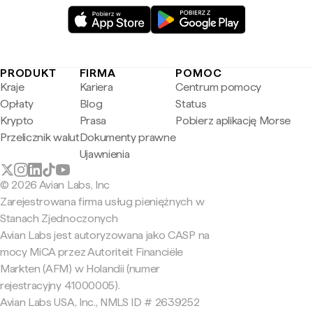
PRODUKT
FIRMA
POMOC
Kraje
Kariera
Centrum pomocy
Opłaty
Blog
Status
Krypto
Prasa
Pobierz aplikację Morse
Przelicznik walut
Dokumenty prawne
Ujawnienia
© 2026 Avian Labs, Inc
Zarejestrowana firma usług pieniężnych w
Stanach Zjednoczonych
Avian Labs jest autoryzowana jako CASP na
mocy MiCA przez Autoriteit Financiële
Markten (AFM) w Holandii (numer
rejestracyjny 41000005).
Avian Labs USA, Inc., NMLS ID # 2639252