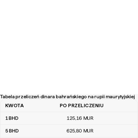
Tabela przeliczeń dinara bahrańskiego na rupii maurytyjskiej
KWOTA
PO PRZELICZENIU
Tabela przeliczeń dinara bahrańskiego na rupii maurytyjskiej
1
BHD
125
,16
MUR
5
BHD
625
,80
MUR