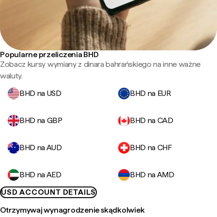
Popularne przeliczenia BHD
Zobacz kursy wymiany z dinara bahrańskiego na inne ważne
waluty.
BHD na USD
BHD na EUR
BHD na GBP
BHD na CAD
BHD na AUD
BHD na CHF
BHD na AED
BHD na AMD
USD ACCOUNT DETAILS
Otrzymywaj wynagrodzenie skądkolwiek