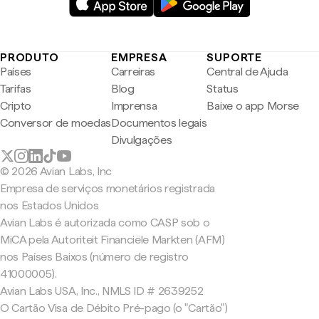
PRODUTO
EMPRESA
SUPORTE
Países
Carreiras
Central de Ajuda
Tarifas
Blog
Status
Cripto
Imprensa
Baixe o app Morse
Conversor de moedas
Documentos legais
Divulgações
© 2026 Avian Labs, Inc
Empresa de serviços monetários registrada
nos Estados Unidos
Avian Labs é autorizada como CASP sob o
MiCA pela Autoriteit Financiële Markten (AFM)
nos Países Baixos (número de registro
41000005).
Avian Labs USA, Inc., NMLS ID # 2639252
O Cartão Visa de Débito Pré-pago (o "Cartão")