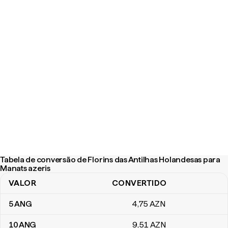
Tabela de conversão de Florins das Antilhas Holandesas para
Manats azeris
VALOR
CONVERTIDO
Tabela de conversão de Florins das Antilhas Holandesas para Man
5
ANG
4
,75
AZN
10
ANG
9
,51
AZN