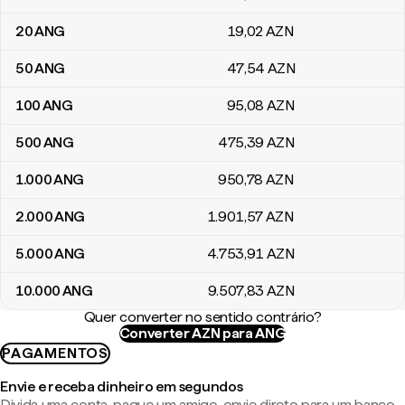
20
ANG
19
,02
AZN
50
ANG
47
,54
AZN
100
ANG
95
,08
AZN
500
ANG
475
,39
AZN
1.000
ANG
950
,78
AZN
2.000
ANG
1.901
,57
AZN
5.000
ANG
4.753
,91
AZN
10.000
ANG
9.507
,83
AZN
Quer converter no sentido contrário?
Converter AZN para ANG
PAGAMENTOS
Envie e receba dinheiro em segundos
Divida uma conta, pague um amigo, envie direto para um banco