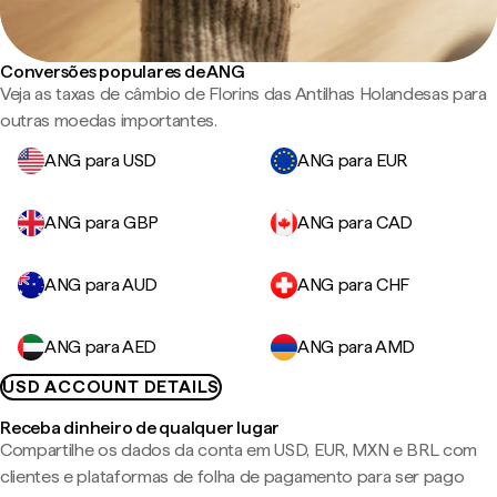
Conversões populares de ANG
Veja as taxas de câmbio de Florins das Antilhas Holandesas para
outras moedas importantes.
ANG para USD
ANG para EUR
ANG para GBP
ANG para CAD
ANG para AUD
ANG para CHF
ANG para AED
ANG para AMD
USD ACCOUNT DETAILS
Receba dinheiro de qualquer lugar
Compartilhe os dados da conta em USD, EUR, MXN e BRL com
clientes e plataformas de folha de pagamento para ser pago