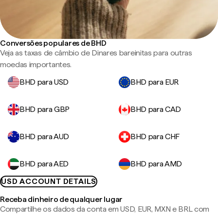
Conversões populares de BHD
Veja as taxas de câmbio de Dinares bareinitas para outras
moedas importantes.
BHD para USD
BHD para EUR
BHD para GBP
BHD para CAD
BHD para AUD
BHD para CHF
BHD para AED
BHD para AMD
USD ACCOUNT DETAILS
Receba dinheiro de qualquer lugar
Compartilhe os dados da conta em USD, EUR, MXN e BRL com