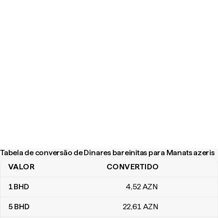
Tabela de conversão de Dinares bareinitas para Manats azeris
VALOR
CONVERTIDO
Tabela de conversão de Dinares bareinitas para Manats azeris
1
BHD
4
,52
AZN
5
BHD
22
,61
AZN