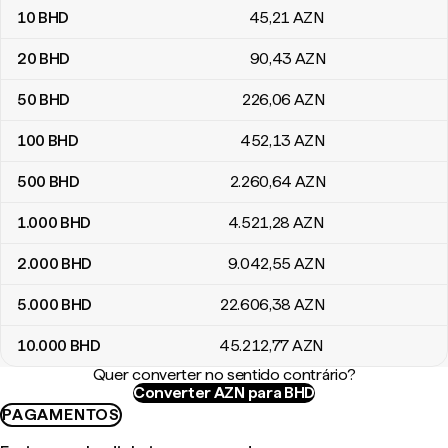
10
BHD
45
,21
AZN
20
BHD
90
,43
AZN
50
BHD
226
,06
AZN
100
BHD
452
,13
AZN
500
BHD
2.260
,64
AZN
1.000
BHD
4.521
,28
AZN
2.000
BHD
9.042
,55
AZN
5.000
BHD
22.606
,38
AZN
10.000
BHD
45.212
,77
AZN
Quer converter no sentido contrário?
Converter AZN para BHD
PAGAMENTOS