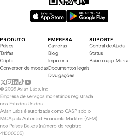
PRODUTO
EMPRESA
SUPORTE
Países
Carreiras
Central de Ajuda
Tarifas
Blog
Status
Cripto
Imprensa
Baixe o app Morse
Conversor de moedas
Documentos legais
Divulgações
© 2026 Avian Labs, Inc
Empresa de serviços monetários registrada
nos Estados Unidos
Avian Labs é autorizada como CASP sob o
MiCA pela Autoriteit Financiële Markten (AFM)
nos Países Baixos (número de registro
41000005).