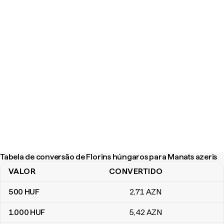
Tabela de conversão de Florins húngaros para Manats azeris
VALOR
CONVERTIDO
Tabela de conversão de Florins húngaros para Manats azeris
500
HUF
2
,71
AZN
1.000
HUF
5
,42
AZN