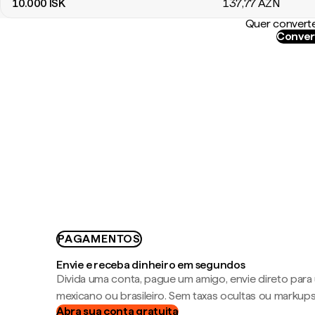
10.000
ISK
137
,77
AZN
Quer converte
Conver
PAGAMENTOS
Envie e receba dinheiro em segundos
Divida uma conta, pague um amigo, envie direto par
mexicano ou brasileiro. Sem taxas ocultas ou markup
Abra sua conta gratuita