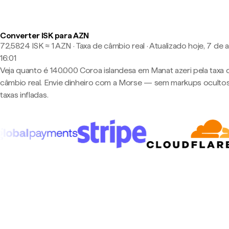
Converter ISK para AZN
72,5824 ISK ≈ 1 AZN · Taxa de câmbio real
·
Atualizado hoje, 7 de 
16:01
Veja quanto é 140.000 Coroa islandesa em Manat azeri pela taxa 
câmbio real. Envie dinheiro com a Morse — sem markups oculto
taxas infladas.