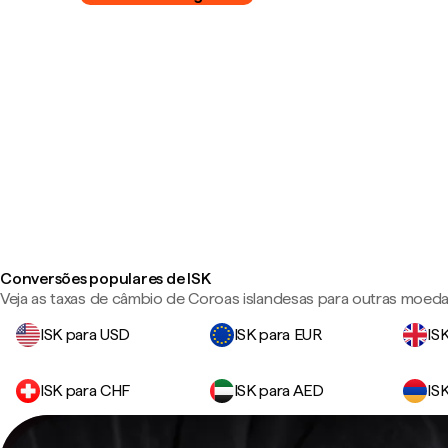
Conversões populares de ISK
Veja as taxas de câmbio de Coroas islandesas para outras moeda
ISK para USD
ISK para EUR
IS
ISK para CHF
ISK para AED
IS