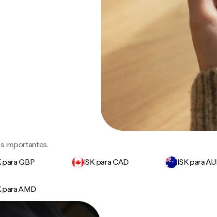
s importantes.
K para GBP
ISK para CAD
ISK para A
K para AMD