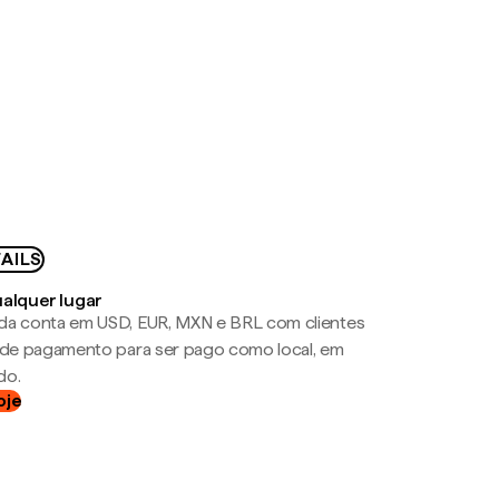
AILS
ualquer lugar
da conta em USD, EUR, MXN e BRL com clientes
a de pagamento para ser pago como local, em
do.
oje