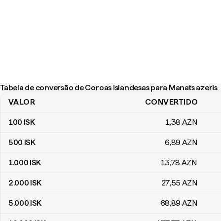
Tabela de conversão de Coroas islandesas para Manats azeris
VALOR
CONVERTIDO
Tabela de conversão de Coroas islandesas para Manats azeris
100
ISK
1
,38
AZN
500
ISK
6
,89
AZN
1.000
ISK
13
,78
AZN
2.000
ISK
27
,55
AZN
5.000
ISK
68
,89
AZN