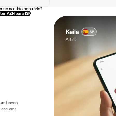
r no sentido contrário?
ter AZN para ISK
a um banco
s escusos.