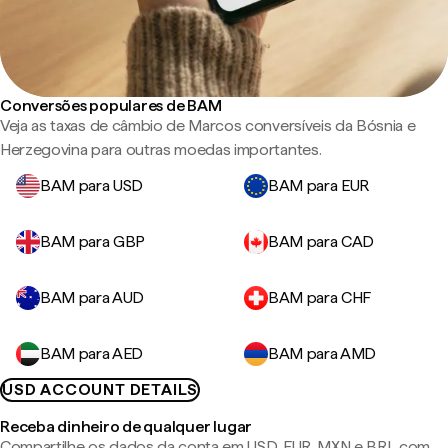
Conversões populares de BAM
Veja as taxas de câmbio de Marcos conversíveis da Bósnia e
Herzegovina para outras moedas importantes.
BAM para USD
BAM para EUR
BAM para GBP
BAM para CAD
BAM para AUD
BAM para CHF
BAM para AED
BAM para AMD
USD ACCOUNT DETAILS
Receba dinheiro de qualquer lugar
Compartilhe os dados da conta em USD, EUR, MXN e BRL com