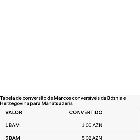
Tabela de conversão de Marcos conversíveis da Bósnia e
Herzegovina para Manats azeris
VALOR
CONVERTIDO
Tabela de conversão de Marcos conversíveis da Bósnia e Herzeg
1
BAM
1
,00
AZN
5
BAM
5
,02
AZN