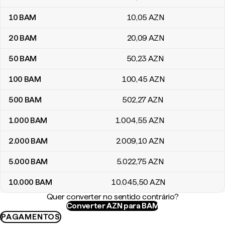
10
BAM
10
,05
AZN
20
BAM
20
,09
AZN
50
BAM
50
,23
AZN
100
BAM
100
,45
AZN
500
BAM
502
,27
AZN
1.000
BAM
1.004
,55
AZN
2.000
BAM
2.009
,10
AZN
5.000
BAM
5.022
,75
AZN
10.000
BAM
10.045
,50
AZN
Quer converter no sentido contrário?
Converter AZN para BAM
PAGAMENTOS