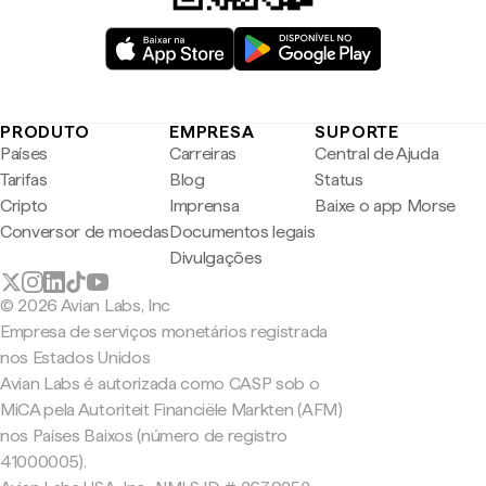
PRODUTO
EMPRESA
SUPORTE
Países
Carreiras
Central de Ajuda
Tarifas
Blog
Status
Cripto
Imprensa
Baixe o app Morse
Conversor de moedas
Documentos legais
Divulgações
© 2026 Avian Labs, Inc
Empresa de serviços monetários registrada
nos Estados Unidos
Avian Labs é autorizada como CASP sob o
MiCA pela Autoriteit Financiële Markten (AFM)
nos Países Baixos (número de registro
41000005).