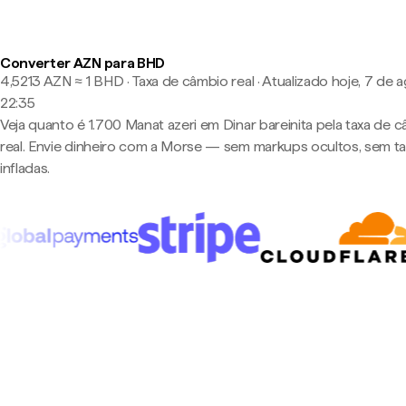
Converter AZN para BHD
4,5213 AZN ≈ 1 BHD · Taxa de câmbio real
·
Atualizado hoje, 7 de 
22:35
Veja quanto é 1.700 Manat azeri em Dinar bareinita pela taxa de 
real. Envie dinheiro com a Morse — sem markups ocultos, sem t
infladas.