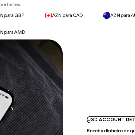
portantes.
N para GBP
AZN para CAD
AZN para 
N para AMD
USD ACCOUNT DET
Receba dinheiro de q