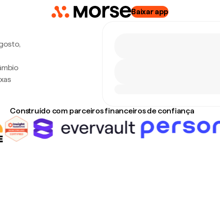
Baixar app
agosto,
câmbio
axas
Construído com parceiros financeiros de confiança