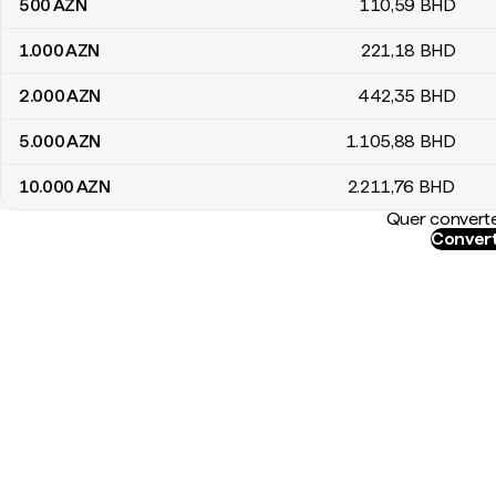
500
AZN
110
,59
BHD
1.000
AZN
221
,18
BHD
2.000
AZN
442
,35
BHD
5.000
AZN
1.105
,88
BHD
10.000
AZN
2.211
,76
BHD
Quer converte
Convert