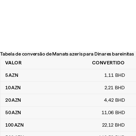
Tabela de conversão de Manats azeris para Dinares bareinitas
VALOR
CONVERTIDO
Tabela de conversão de Manats azeris para Dinares bareinitas
5
AZN
1
,11
BHD
10
AZN
2
,21
BHD
20
AZN
4
,42
BHD
50
AZN
11
,06
BHD
100
AZN
22
,12
BHD