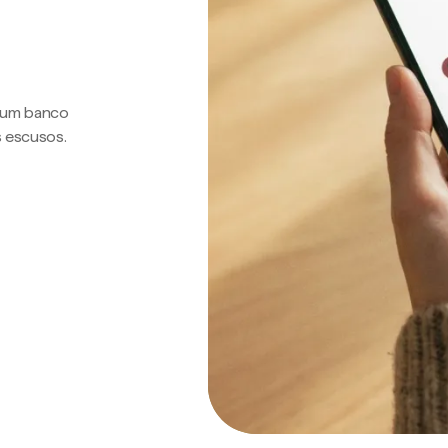
a um banco
s escusos.