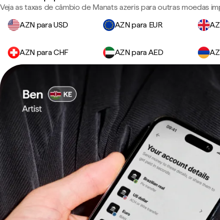
Veja as taxas de câmbio de Manats azeris para outras moedas im
AZN para USD
AZN para EUR
AZ
AZN para CHF
AZN para AED
AZ