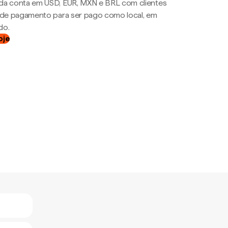
da conta em USD, EUR, MXN e BRL com clientes
a de pagamento para ser pago como local, em
do.
oje