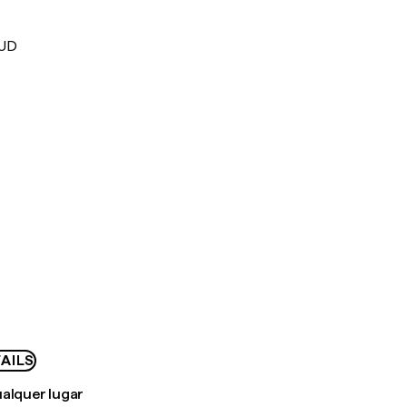
AUD
AILS
ualquer lugar