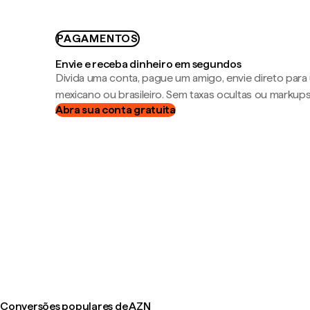
PAGAMENTOS
Envie e receba dinheiro em segundos
Divida uma conta, pague um amigo, envie direto par
mexicano ou brasileiro. Sem taxas ocultas ou markup
Abra sua conta gratuita
Conversões populares de AZN