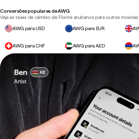
Conversões populares de AWG
Veja as taxas de câmbio de Florins arubanos para outras moedas
AWG para USD
AWG para EUR
AW
AWG para CHF
AWG para AED
AW