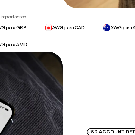
 importantes.
G para GBP
AWG para CAD
AWG para 
G para AMD
USD ACCOUNT DET