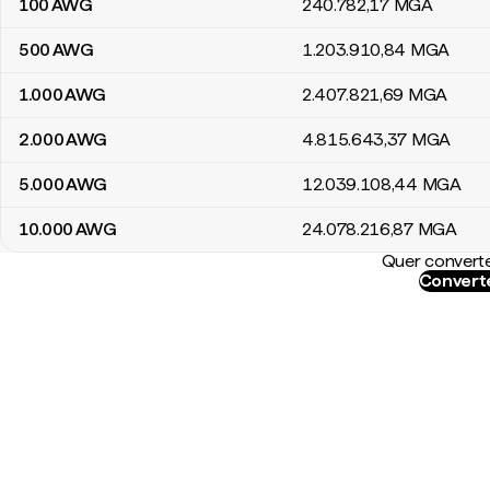
100
AWG
240.782
,17
MGA
500
AWG
1.203.910
,84
MGA
1.000
AWG
2.407.821
,69
MGA
2.000
AWG
4.815.643
,37
MGA
5.000
AWG
12.039.108
,44
MGA
10.000
AWG
24.078.216
,87
MGA
Quer converte
Convert