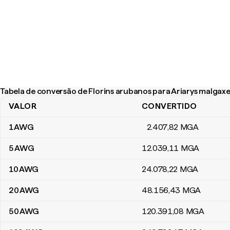
Tabela de conversão de Florins arubanos para Ariarys malgaxe
VALOR
CONVERTIDO
Tabela de conversão de Florins arubanos para Ariarys malgaxes
1
AWG
2.407
,82
MGA
5
AWG
12.039
,11
MGA
10
AWG
24.078
,22
MGA
20
AWG
48.156
,43
MGA
50
AWG
120.391
,08
MGA