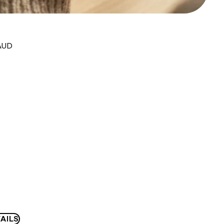
AUD
AILS