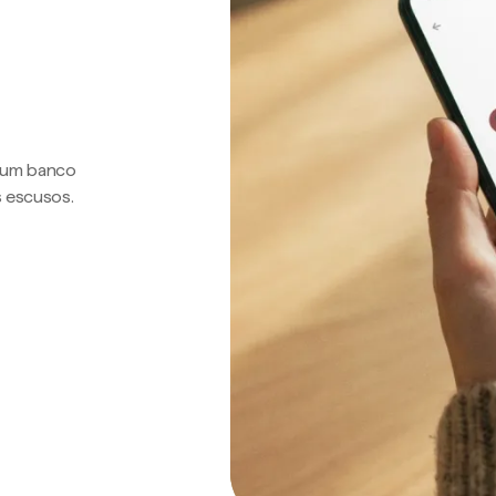
a um banco
s escusos.