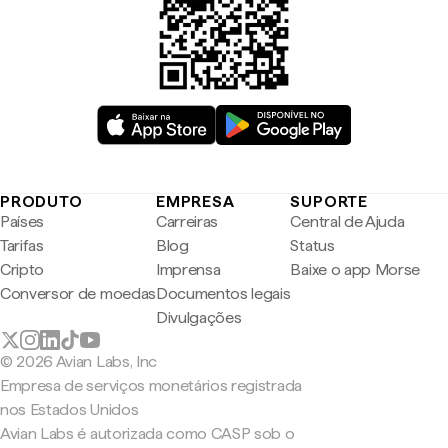
PRODUTO
EMPRESA
SUPORTE
Países
Carreiras
Central de Ajuda
Tarifas
Blog
Status
Cripto
Imprensa
Baixe o app Morse
Conversor de moedas
Documentos legais
Divulgações
© 2026 Avian Labs, Inc
Empresa de serviços monetários registrada
nos Estados Unidos
Avian Labs é autorizada como CASP sob o