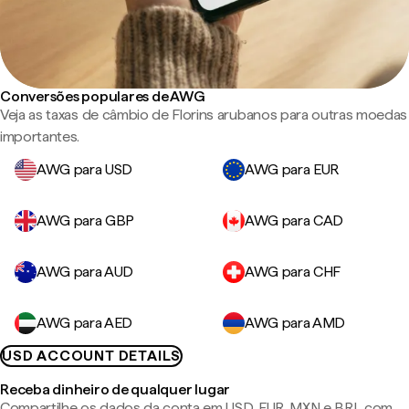
Conversões populares de AWG
Veja as taxas de câmbio de Florins arubanos para outras moedas
importantes.
AWG para USD
AWG para EUR
AWG para GBP
AWG para CAD
AWG para AUD
AWG para CHF
AWG para AED
AWG para AMD
USD ACCOUNT DETAILS
Receba dinheiro de qualquer lugar
Compartilhe os dados da conta em USD, EUR, MXN e BRL com