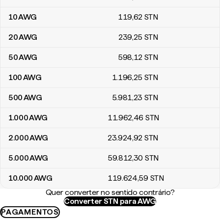
10
AWG
119
,62
STN
20
AWG
239
,25
STN
50
AWG
598
,12
STN
100
AWG
1.196
,25
STN
500
AWG
5.981
,23
STN
1.000
AWG
11.962
,46
STN
2.000
AWG
23.924
,92
STN
5.000
AWG
59.812
,30
STN
10.000
AWG
119.624
,59
STN
Quer converter no sentido contrário?
Converter STN para AWG
PAGAMENTOS