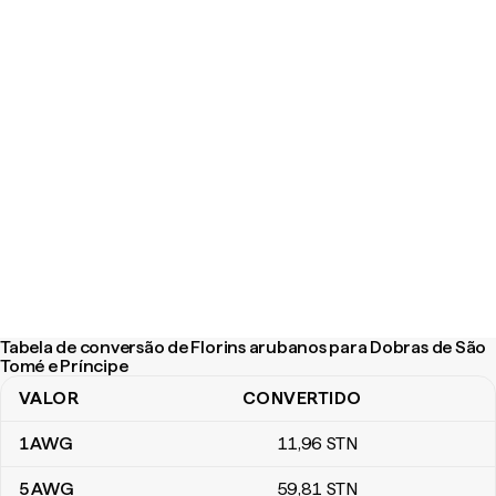
Tabela de conversão de Florins arubanos para Dobras de São
Tomé e Príncipe
VALOR
CONVERTIDO
Tabela de conversão de Florins arubanos para Dobras de São To
1
AWG
11
,96
STN
5
AWG
59
,81
STN