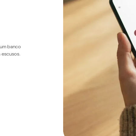
a um banco
s escusos.