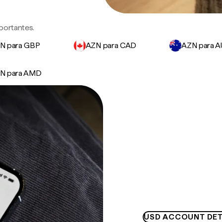
portantes.
N para GBP
AZN para CAD
AZN para 
N para AMD
USD ACCOUNT DET