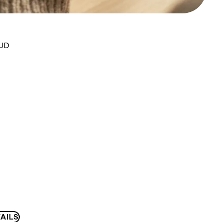
AUD
AILS