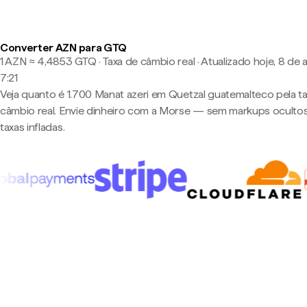
Converter AZN para GTQ
1 AZN ≈ 4,4853 GTQ · Taxa de câmbio real
·
Atualizado hoje, 8 de 
7:21
Veja quanto é 1.700 Manat azeri em Quetzal guatemalteco pela t
câmbio real. Envie dinheiro com a Morse — sem markups oculto
taxas infladas.