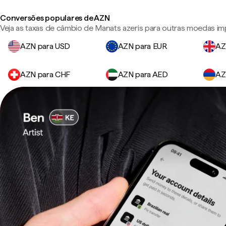
Conversões populares de AZN
Veja as taxas de câmbio de Manats azeris para outras moedas im
AZN para USD
AZN para EUR
AZ
AZN para CHF
AZN para AED
AZ