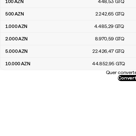
100
AZN
448
,53
GTQ
500
AZN
2.242
,65
GTQ
1.000
AZN
4.485
,29
GTQ
2.000
AZN
8.970
,59
GTQ
5.000
AZN
22.426
,47
GTQ
10.000
AZN
44.852
,95
GTQ
Quer converte
Convert