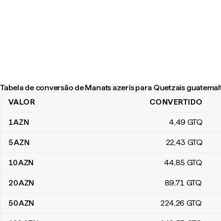
Tabela de conversão de Manats azeris para Quetzais guatemal
VALOR
CONVERTIDO
Tabela de conversão de Manats azeris para Quetzais guatemalt
1
AZN
4
,49
GTQ
5
AZN
22
,43
GTQ
10
AZN
44
,85
GTQ
20
AZN
89
,71
GTQ
50
AZN
224
,26
GTQ