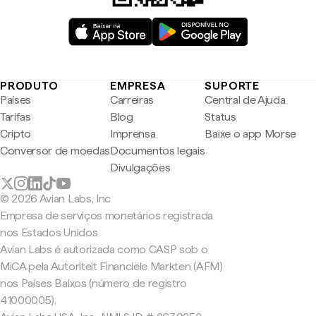
PRODUTO
EMPRESA
SUPORTE
Países
Carreiras
Central de Ajuda
Tarifas
Blog
Status
Cripto
Imprensa
Baixe o app Morse
Conversor de moedas
Documentos legais
Divulgações
© 2026 Avian Labs, Inc
Empresa de serviços monetários registrada
nos Estados Unidos
Avian Labs é autorizada como CASP sob o
MiCA pela Autoriteit Financiële Markten (AFM)
nos Países Baixos (número de registro
41000005).