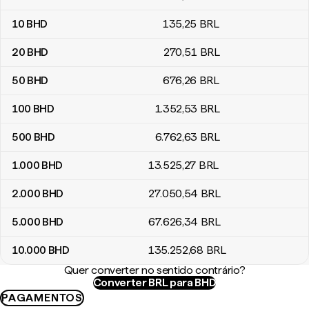
10
BHD
135
,25
BRL
20
BHD
270
,51
BRL
50
BHD
676
,26
BRL
100
BHD
1.352
,53
BRL
500
BHD
6.762
,63
BRL
1.000
BHD
13.525
,27
BRL
2.000
BHD
27.050
,54
BRL
5.000
BHD
67.626
,34
BRL
10.000
BHD
135.252
,68
BRL
Quer converter no sentido contrário?
Converter BRL para BHD
PAGAMENTOS