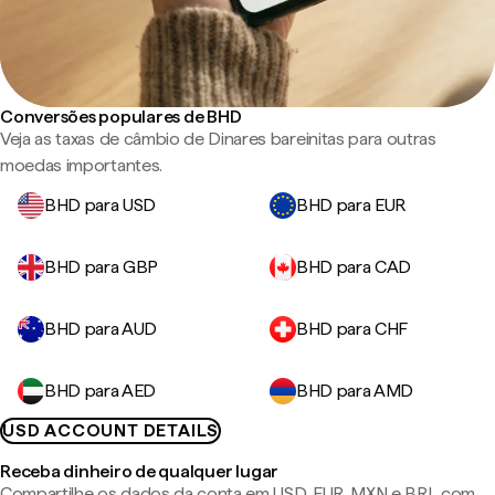
Conversões populares de BHD
Veja as taxas de câmbio de Dinares bareinitas para outras
moedas importantes.
BHD para USD
BHD para EUR
BHD para GBP
BHD para CAD
BHD para AUD
BHD para CHF
BHD para AED
BHD para AMD
USD ACCOUNT DETAILS
Receba dinheiro de qualquer lugar
Compartilhe os dados da conta em USD, EUR, MXN e BRL com