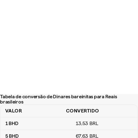
Tabela de conversão de Dinares bareinitas para Reais
brasileiros
VALOR
CONVERTIDO
Tabela de conversão de Dinares bareinitas para Reais brasileiros
1
BHD
13
,53
BRL
5
BHD
67
,63
BRL