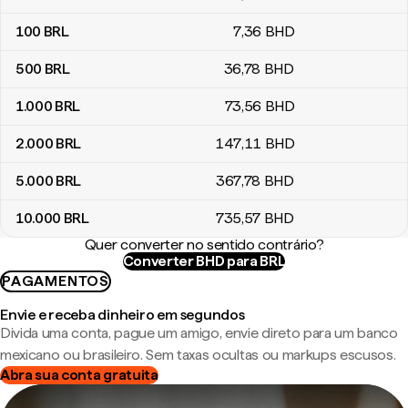
100
BRL
7
,36
BHD
500
BRL
36
,78
BHD
1.000
BRL
73
,56
BHD
2.000
BRL
147
,11
BHD
5.000
BRL
367
,78
BHD
10.000
BRL
735
,57
BHD
Quer converter no sentido contrário?
Converter BHD para BRL
PAGAMENTOS
Envie e receba dinheiro em segundos
Divida uma conta, pague um amigo, envie direto para um banco
mexicano ou brasileiro. Sem taxas ocultas ou markups escusos.
Abra sua conta gratuita