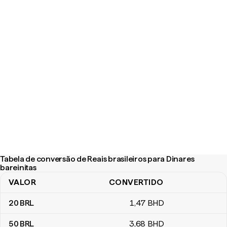
Tabela de conversão de Reais brasileiros para Dinares
bareinitas
VALOR
CONVERTIDO
Tabela de conversão de Reais brasileiros para Dinares bareinitas
20
BRL
1
,47
BHD
50
BRL
3
,68
BHD