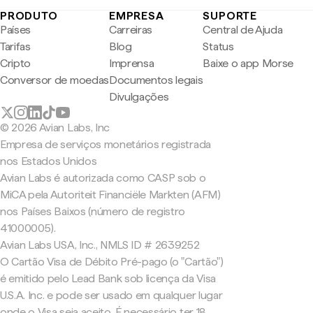
PRODUTO
EMPRESA
SUPORTE
Países
Carreiras
Central de Ajuda
Tarifas
Blog
Status
Cripto
Imprensa
Baixe o app Morse
Conversor de moedas
Documentos legais
Divulgações
© 2026 Avian Labs, Inc
Empresa de serviços monetários registrada
nos Estados Unidos
Avian Labs é autorizada como CASP sob o
MiCA pela Autoriteit Financiële Markten (AFM)
nos Países Baixos (número de registro
41000005).
Avian Labs USA, Inc., NMLS ID # 2639252
O Cartão Visa de Débito Pré-pago (o "Cartão")
é emitido pelo Lead Bank sob licença da Visa
U.S.A. Inc. e pode ser usado em qualquer lugar
onde o Visa seja aceito. É necessário ter 18