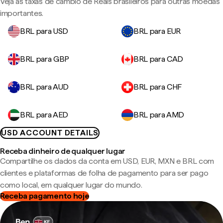
Veja as taxas de câmbio de Reais brasileiros para outras moedas
importantes.
BRL para USD
BRL para EUR
BRL para GBP
BRL para CAD
BRL para AUD
BRL para CHF
BRL para AED
BRL para AMD
USD ACCOUNT DETAILS
Receba dinheiro de qualquer lugar
Compartilhe os dados da conta em USD, EUR, MXN e BRL com
clientes e plataformas de folha de pagamento para ser pago
como local, em qualquer lugar do mundo.
Receba pagamento hoje