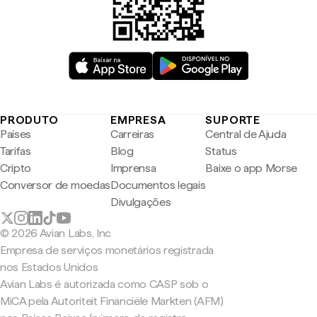
PRODUTO
EMPRESA
SUPORTE
Países
Carreiras
Central de Ajuda
Tarifas
Blog
Status
Cripto
Imprensa
Baixe o app Morse
Conversor de moedas
Documentos legais
Divulgações
© 2026 Avian Labs, Inc
Empresa de serviços monetários registrada
nos Estados Unidos
Avian Labs é autorizada como CASP sob o
MiCA pela Autoriteit Financiële Markten (AFM)