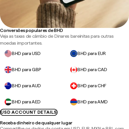
Conversões populares de BHD
Veja as taxas de câmbio de Dinares bareinitas para outras
moedas importantes.
BHD para USD
BHD para EUR
BHD para GBP
BHD para CAD
BHD para AUD
BHD para CHF
BHD para AED
BHD para AMD
USD ACCOUNT DETAILS
Receba dinheiro de qualquer lugar
Compartilhe os dados da conta em USD, EUR, MXN e BRL com