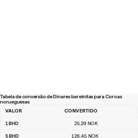
Tabela de conversão de Dinares bareinitas para Coroas
norueguesas
VALOR
CONVERTIDO
Tabela de conversão de Dinares bareinitas para Coroas noruegu
1
BHD
25
,29
NOK
5
BHD
126
,45
NOK