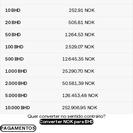
10
BHD
252
,91
NOK
20
BHD
505
,81
NOK
50
BHD
1.264
,53
NOK
100
BHD
2.529
,07
NOK
500
BHD
12.645
,35
NOK
1.000
BHD
25.290
,70
NOK
2.000
BHD
50.581
,39
NOK
5.000
BHD
126.453
,48
NOK
10.000
BHD
252.906
,95
NOK
Quer converter no sentido contrário?
Converter NOK para BHD
PAGAMENTOS