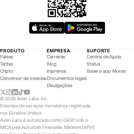
PRODUTO
EMPRESA
SUPORTE
Países
Carreiras
Central de Ajuda
Tarifas
Blog
Status
Cripto
Imprensa
Baixe o app Morse
Conversor de moedas
Documentos legais
Divulgações
© 2026 Avian Labs, Inc
Empresa de serviços monetários registrada
nos Estados Unidos
Avian Labs é autorizada como CASP sob o
MiCA pela Autoriteit Financiële Markten (AFM)