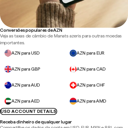
Conversões populares de AZN
Veja as taxas de câmbio de Manats azeris para outras moedas
importantes.
AZN para USD
AZN para EUR
AZN para GBP
AZN para CAD
AZN para AUD
AZN para CHF
AZN para AED
AZN para AMD
USD ACCOUNT DETAILS
Receba dinheiro de qualquer lugar
Compartilhe os dados da conta em USD, EUR, MXN e BRL com