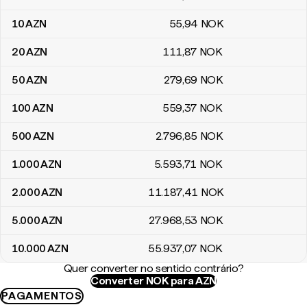
10
AZN
55
,94
NOK
20
AZN
111
,87
NOK
50
AZN
279
,69
NOK
100
AZN
559
,37
NOK
500
AZN
2.796
,85
NOK
1.000
AZN
5.593
,71
NOK
2.000
AZN
11.187
,41
NOK
5.000
AZN
27.968
,53
NOK
10.000
AZN
55.937
,07
NOK
Quer converter no sentido contrário?
Converter NOK para AZN
PAGAMENTOS