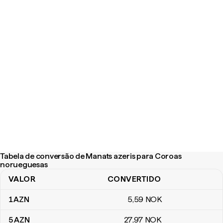
Tabela de conversão de Manats azeris para Coroas
norueguesas
VALOR
CONVERTIDO
Tabela de conversão de Manats azeris para Coroas norueguesas
1
AZN
5
,59
NOK
5
AZN
27
,97
NOK