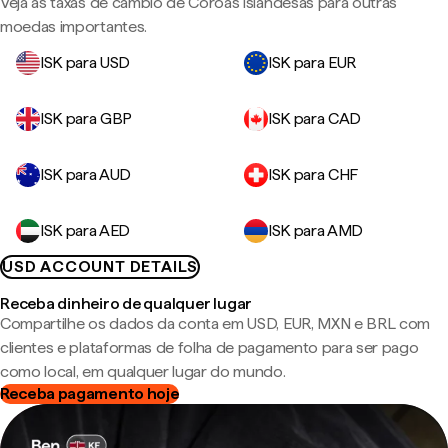
Veja as taxas de câmbio de Coroas islandesas para outras
moedas importantes.
ISK para USD
ISK para EUR
ISK para GBP
ISK para CAD
ISK para AUD
ISK para CHF
ISK para AED
ISK para AMD
USD ACCOUNT DETAILS
Receba dinheiro de qualquer lugar
Compartilhe os dados da conta em USD, EUR, MXN e BRL com
clientes e plataformas de folha de pagamento para ser pago
como local, em qualquer lugar do mundo.
Receba pagamento hoje