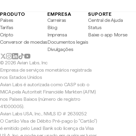
PRODUTO
EMPRESA
SUPORTE
Países
Carreiras
Central de Ajuda
Tarifas
Blog
Status
Cripto
Imprensa
Baixe o app Morse
Conversor de moedas
Documentos legais
Divulgações
© 2026 Avian Labs, Inc
Empresa de serviços monetários registrada
nos Estados Unidos
Avian Labs é autorizada como CASP sob o
MiCA pela Autoriteit Financiële Markten (AFM)
nos Países Baixos (número de registro
41000005).
Avian Labs USA, Inc., NMLS ID # 2639252
O Cartão Visa de Débito Pré-pago (o "Cartão")
é emitido pelo Lead Bank sob licença da Visa
U.S.A. Inc. e pode ser usado em qualquer lugar