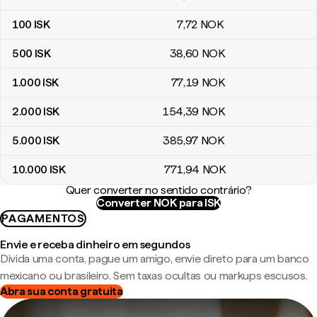
100
ISK
7
,72
NOK
500
ISK
38
,60
NOK
1.000
ISK
77
,19
NOK
2.000
ISK
154
,39
NOK
5.000
ISK
385
,97
NOK
10.000
ISK
771
,94
NOK
Quer converter no sentido contrário?
Converter NOK para ISK
PAGAMENTOS
Envie e receba dinheiro em segundos
Divida uma conta, pague um amigo, envie direto para um banco
mexicano ou brasileiro. Sem taxas ocultas ou markups escusos.
Abra sua conta gratuita