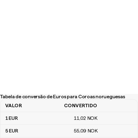
Tabela de conversão de Euros para Coroas norueguesas
VALOR
CONVERTIDO
Tabela de conversão de Euros para Coroas norueguesas
1
EUR
11
,02
NOK
5
EUR
55
,09
NOK