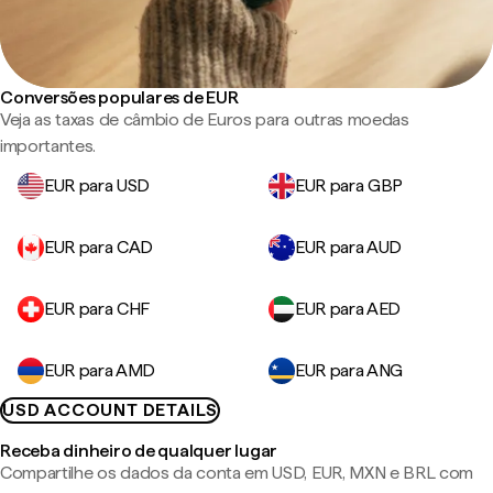
Conversões populares de EUR
Veja as taxas de câmbio de Euros para outras moedas
importantes.
EUR para USD
EUR para GBP
EUR para CAD
EUR para AUD
EUR para CHF
EUR para AED
EUR para AMD
EUR para ANG
USD ACCOUNT DETAILS
Receba dinheiro de qualquer lugar
Compartilhe os dados da conta em USD, EUR, MXN e BRL com