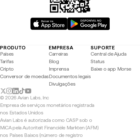
PRODUTO
EMPRESA
SUPORTE
Países
Carreiras
Central de Ajuda
Tarifas
Blog
Status
Cripto
Imprensa
Baixe o app Morse
Conversor de moedas
Documentos legais
Divulgações
© 2026 Avian Labs, Inc
Empresa de serviços monetários registrada
nos Estados Unidos
Avian Labs é autorizada como CASP sob o
MiCA pela Autoriteit Financiële Markten (AFM)
nos Países Baixos (número de registro