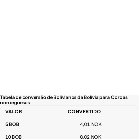
Tabela de conversão de Bolivianos da Bolívia para Coroas
norueguesas
VALOR
CONVERTIDO
Tabela de conversão de Bolivianos da Bolívia para Coroas norue
5
BOB
4
,01
NOK
10
BOB
8
,02
NOK