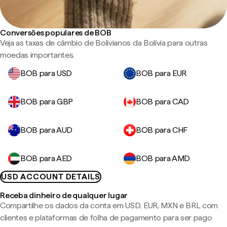
Conversões populares de BOB
Veja as taxas de câmbio de Bolivianos da Bolívia para outras
moedas importantes.
BOB para USD
BOB para EUR
BOB para GBP
BOB para CAD
BOB para AUD
BOB para CHF
BOB para AED
BOB para AMD
USD ACCOUNT DETAILS
Receba dinheiro de qualquer lugar
Compartilhe os dados da conta em USD, EUR, MXN e BRL com
clientes e plataformas de folha de pagamento para ser pago