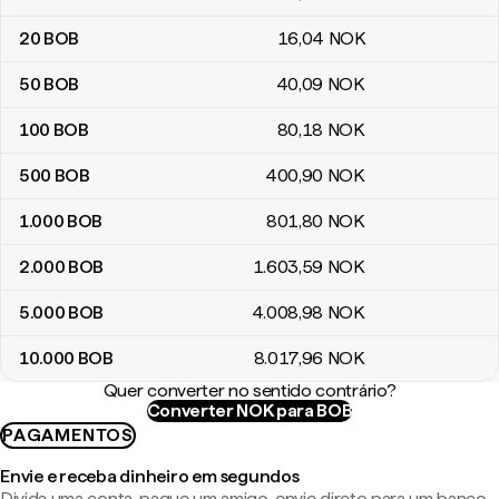
20
BOB
16
,04
NOK
50
BOB
40
,09
NOK
100
BOB
80
,18
NOK
500
BOB
400
,90
NOK
1.000
BOB
801
,80
NOK
2.000
BOB
1.603
,59
NOK
5.000
BOB
4.008
,98
NOK
10.000
BOB
8.017
,96
NOK
Quer converter no sentido contrário?
Converter NOK para BOB
PAGAMENTOS
Envie e receba dinheiro em segundos
Divida uma conta, pague um amigo, envie direto para um banco