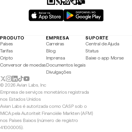
PRODUTO
EMPRESA
SUPORTE
Países
Carreiras
Central de Ajuda
Tarifas
Blog
Status
Cripto
Imprensa
Baixe o app Morse
Conversor de moedas
Documentos legais
Divulgações
© 2026 Avian Labs, Inc
Empresa de serviços monetários registrada
nos Estados Unidos
Avian Labs é autorizada como CASP sob o
MiCA pela Autoriteit Financiële Markten (AFM)
nos Países Baixos (número de registro
41000005).